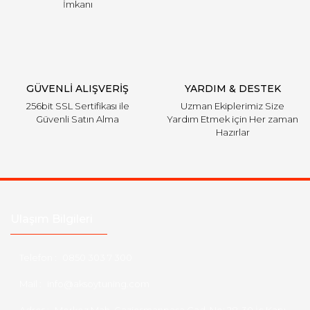
İmkanı
GÜVENLİ ALIŞVERİŞ
YARDIM & DESTEK
256bit SSL Sertifikası ile
Uzman Ekiplerimiz Size
Güvenli Satın Alma
Yardım Etmek için Her zaman
Hazırlar
Ulaşım Bilgileri
Telefon :
0850 303 7 300
Mail :
info@aksoytuning.com