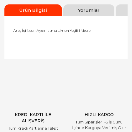
Ürün Bilgisi
Yorumlar
Araç İçi Neon Aydınlatma Limon Yeşili 1 Metre
Bu ürüne ilk yorumu siz yapın!
Yorum Yaz
KREDİ KARTI İLE
HIZLI KARGO
ALIŞVERİŞ
Tüm Siparişler 1-5 İş Günü
İçinde Kargoya Verilmiş Olur
Tüm Kredi Kartlarına Taksit