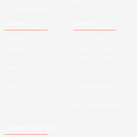
Adres :
Merkez Mah. Gaziosmanpaşa Cad. No: 28-30 İç Kapı
No: 1 Güngören İstanbul
Kurumsal
Alışveriş
Hakkımızda
Satış Sözleşmesi
Kurumsal Satış
Ödeme ve Teslimat
Sıkça Sorulan Sorular
Gizlilik ve Güvenlik
Kargo Takibi
İade ve İptal
Yeni Üyelik
Garanti Şartları
İletişim
Hesap Numaralarımız
Etk Muvafakatname
KVKK Aydınlatma Metni
Havale Bildirim Formu
E-Bülten'e Kayıt Olun