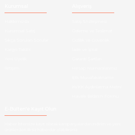
Kurumsal
Alışveriş
Hakkımızda
Satış Sözleşmesi
Kurumsal Satış
Ödeme ve Teslimat
Sıkça Sorulan Sorular
Gizlilik ve Güvenlik
Kargo Takibi
İade ve İptal
Yeni Üyelik
Garanti Şartları
İletişim
Hesap Numaralarımız
Etk Muvafakatname
KVKK Aydınlatma Metni
Havale Bildirim Formu
E-Bülten'e Kayıt Olun
Haber listemize kayıt olarak kampanyalardan,indirim ve yeni
ürünlerden ilk siz haberdar olabilirsiniz.