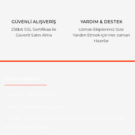
GÜVENLİ ALIŞVERİŞ
YARDIM & DESTEK
256bit SSL Sertifikası ile
Uzman Ekiplerimiz Size
Güvenli Satın Alma
Yardım Etmek için Her zaman
Hazırlar
Ulaşım Bilgileri
Telefon :
0850 303 7 300
Mail :
info@aksoytuning.com
Adres :
Merkez Mah. Gaziosmanpaşa Cad. No: 28-30 İç Kapı
No: 1 Güngören İstanbul