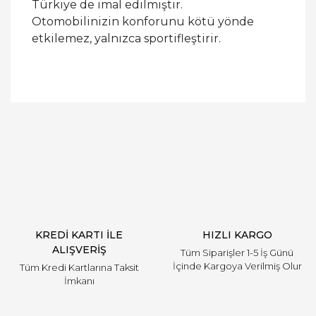
Türkiye de imal edilmiştir.
Otomobilinizin konforunu kötü yönde
etkilemez, yalnızca sportifleştirir.
Bu ürüne ilk yorumu siz yapın!
Yorum Yaz
KREDİ KARTI İLE
HIZLI KARGO
ALIŞVERİŞ
Tüm Siparişler 1-5 İş Günü
İçinde Kargoya Verilmiş Olur
Tüm Kredi Kartlarına Taksit
İmkanı