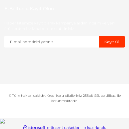
E-Bülten'e Kayıt Olun
Haber listemize kayıt olarak kampanyalardan,indirim ve yeni
ürünlerden ilk siz haberdar olabilirsiniz.
Kayıt Ol
© Tüm hakları saklıdır. Kredi kartı bilgileriniz 256bit SSL sertifikası ile
korunmaktadır.
ile
ideasoft
e-