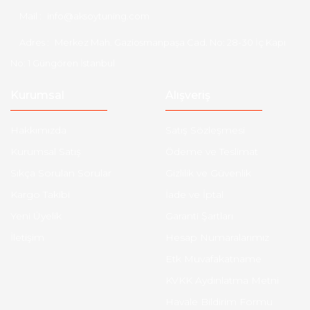
Mail :
info@aksoytuning.com
Adres :
Merkez Mah. Gaziosmanpaşa Cad. No: 28-30 İç Kapı
No: 1 Güngören İstanbul
Kurumsal
Alışveriş
Hakkımızda
Satış Sözleşmesi
Kurumsal Satış
Ödeme ve Teslimat
Sıkça Sorulan Sorular
Gizlilik ve Güvenlik
Kargo Takibi
İade ve İptal
Yeni Üyelik
Garanti Şartları
İletişim
Hesap Numaralarımız
Etk Muvafakatname
KVKK Aydınlatma Metni
Havale Bildirim Formu