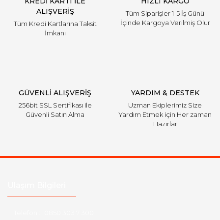
KREDİ KARTI İLE
HIZLI KARGO
ALIŞVERİŞ
Tüm Siparişler 1-5 İş Günü
İçinde Kargoya Verilmiş Olur
Tüm Kredi Kartlarına Taksit
İmkanı
GÜVENLİ ALIŞVERİŞ
YARDIM & DESTEK
256bit SSL Sertifikası ile
Uzman Ekiplerimiz Size
Güvenli Satın Alma
Yardım Etmek için Her zaman
Hazırlar
Ulaşım Bilgileri
Telefon :
0850 303 7 300