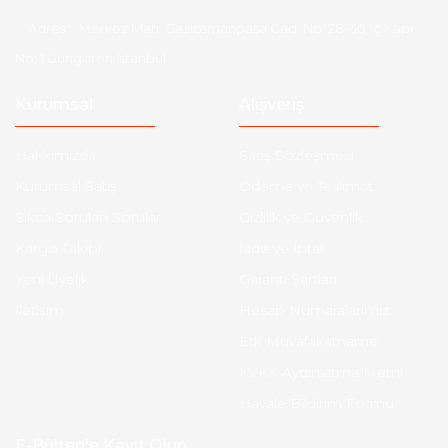
Adres :
Merkez Mah. Gaziosmanpaşa Cad. No: 28-30 İç Kapı
No: 1 Güngören İstanbul
Kurumsal
Alışveriş
Hakkımızda
Satış Sözleşmesi
Kurumsal Satış
Ödeme ve Teslimat
Sıkça Sorulan Sorular
Gizlilik ve Güvenlik
Kargo Takibi
İade ve İptal
Yeni Üyelik
Garanti Şartları
İletişim
Hesap Numaralarımız
Etk Muvafakatname
KVKK Aydınlatma Metni
Havale Bildirim Formu
E-Bülten'e Kayıt Olun