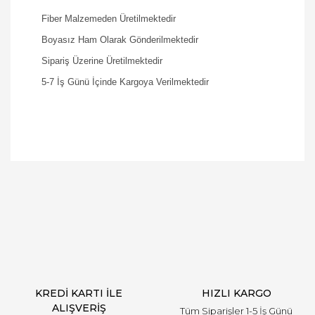
Fiber Malzemeden Üretilmektedir
Boyasız Ham Olarak Gönderilmektedir
Sipariş Üzerine Üretilmektedir
5-7 İş Günü İçinde Kargoya Verilmektedir
Bu ürüne ilk yorumu siz yapın!
Yorum Yaz
KREDİ KARTI İLE
HIZLI KARGO
ALIŞVERİŞ
Tüm Siparişler 1-5 İş Günü