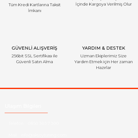
İçinde Kargoya Verilmiş Olur
Tüm Kredi Kartlarına Taksit
İmkanı
GÜVENLİ ALIŞVERİŞ
YARDIM & DESTEK
256bit SSL Sertifikası ile
Uzman Ekiplerimiz Size
Güvenli Satın Alma
Yardım Etmek için Her zaman
Hazırlar
Ulaşım Bilgileri
Telefon :
0850 303 7 300
Mail :
info@aksoytuning.com