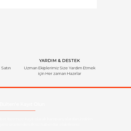
YARDIM & DESTEK
i Satın
Uzman Ekiplerimiz Size Yardım Etmek
için Her zaman Hazırlar
Bülten'e Kayıt Olun
ber listemize kayıt olarak kampanyalardan,indirim
yeni ürünlerden ilk siz haberdar olabilirsiniz.