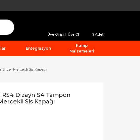
Üye Girişi
|
Üye Ol
(
) Adet
Kamp
lar
Entegrasyon
Malzemeleri
ilver Mercekli Sis Kapağı
8 RS4 Dizayn S4 Tampon
ercekli Sis Kapağı