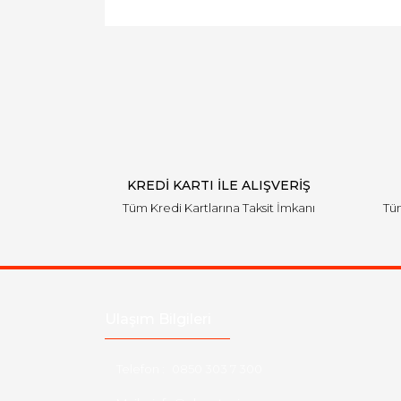
KREDİ KARTI İLE ALIŞVERİŞ
Tüm Kredi Kartlarına Taksit İmkanı
Tüm
Ulaşım Bilgileri
Telefon :
0850 303 7 300