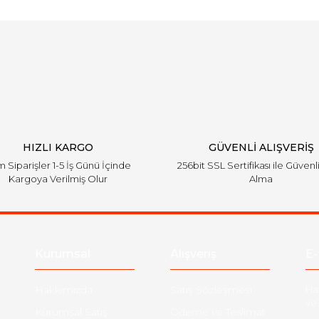
Bu ürüne ilk yorumu siz yapın!
Yorum Yaz
HIZLI KARGO
GÜVENLİ ALIŞVERİŞ
 Siparişler 1-5 İş Günü İçinde
256bit SSL Sertifikası ile Güvenl
Kargoya Verilmiş Olur
Alma
Kurumsal
Alışveriş
E-
Hakkımızda
Satış Sözleşmesi
Ha
ve 
Kurumsal Satış
Ödeme ve Teslimat