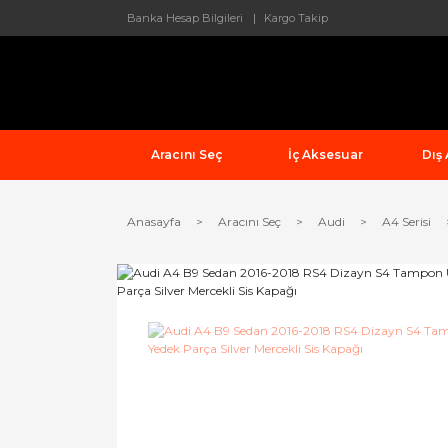
Banka Hesap Bilgileri
Kargo Takip
Aracını Seç
İç Aksesuar
Dış
Anasayfa
Aracını Seç
Audi
A4 Serisi