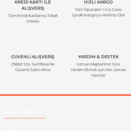
KREDİ KARTI İLE
HIZLI KARGO
ALIŞVERİŞ
Tüm Siparişler 1-5 İş Günü
İçinde Kargoya Verilmiş Olur
Tüm Kredi Kartlarına Taksit
İmkanı
GÜVENLİ ALIŞVERİŞ
YARDIM & DESTEK
256bit SSL Sertifikası ile
Uzman Ekiplerimiz Size
Güvenli Satın Alma
Yardım Etmek için Her zaman
Hazırlar
Ulaşım Bilgileri
Telefon :
0850 303 7 300