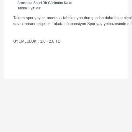
Aracınıza Sport Bir Görünüm Katar
Takım Fiyatıdır
Takata spor yaylar, aracınızı fabrikasyon duruşundan daha fazla alçalt
savrulmasını engeller. Takata süspansiyon Spor yay yelpazesinde m
UYUMLULUK : 1,8 - 2,0 TDI
Bu ürüne ilk yorumu siz yapın!
Yorum Yaz