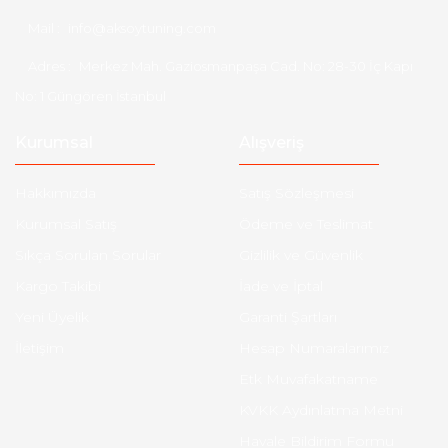
Mail :
info@aksoytuning.com
Adres :
Merkez Mah. Gaziosmanpaşa Cad. No: 28-30 İç Kapı
No: 1 Güngören İstanbul
Kurumsal
Alışveriş
Hakkımızda
Satış Sözleşmesi
Kurumsal Satış
Ödeme ve Teslimat
Sıkça Sorulan Sorular
Gizlilik ve Güvenlik
Kargo Takibi
İade ve İptal
Yeni Üyelik
Garanti Şartları
İletişim
Hesap Numaralarımız
Etk Muvafakatname
KVKK Aydınlatma Metni
Havale Bildirim Formu