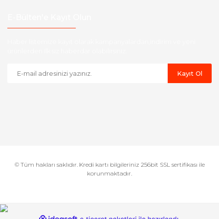
E-Bülten'e Kayıt Olun
Haber listemize kayıt olarak kampanyalardan,indirim ve yeni
ürünlerden ilk siz haberdar olabilirsiniz.
Kayıt Ol
© Tüm hakları saklıdır. Kredi kartı bilgileriniz 256bit SSL sertifikası ile
korunmaktadır.