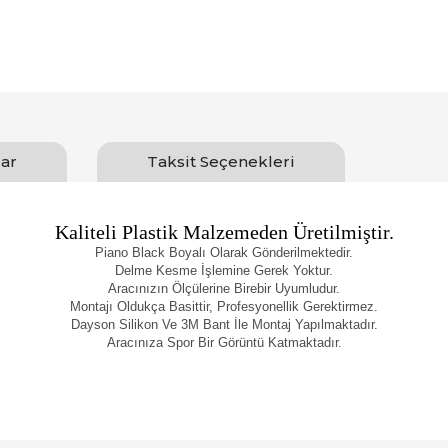
ar
Taksit Seçenekleri
Kaliteli Plastik Malzemeden Üretilmiştir.
Piano Black Boyalı Olarak Gönderilmektedir.
Delme Kesme İşlemine Gerek Yoktur.
Aracınızın Ölçülerine Birebir Uyumludur.
Montajı Oldukça Basittir, Profesyonellik Gerektirmez.
Dayson Silikon Ve 3M Bant İle Montaj Yapılmaktadır.
Aracınıza Spor Bir Görüntü Katmaktadır.
Bu ürüne ilk yorumu siz yapın!