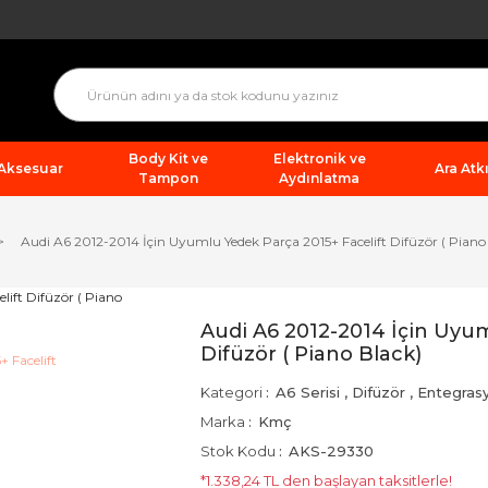
Body Kit ve
Elektronik ve
 Aksesuar
Ara Atkı
Tampon
Aydınlatma
Audi A6 2012-2014 İçin Uyumlu Yedek Parça 2015+ Facelift Difüzör ( Piano
Audi A6 2012-2014 İçin Uyum
Difüzör ( Piano Black)
Kategori
A6 Serisi
,
Difüzör
,
Entegras
Marka
Kmç
Stok Kodu
AKS-29330
*1.338,24 TL den başlayan taksitlerle!