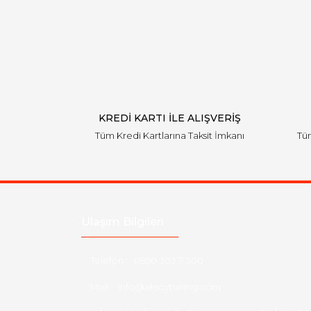
KREDİ KARTI İLE ALIŞVERİŞ
Tüm Kredi Kartlarına Taksit İmkanı
Tüm
Ulaşım Bilgileri
Telefon :
0850 303 7 300
Mail :
info@aksoytuning.com