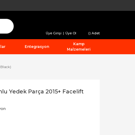
Üye Girişi
|
Üye Ol
(
) Adet
Kamp
lar
Entegrasyon
Malzemeleri
 Black)
lu Yedek Parça 2015+ Facelift
yon