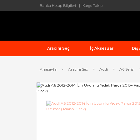
Banka Hesap Bilgileri
Kargo Takip
Aracını Seç
İç Aksesuar
Dış
Anasayfa
Aracını Seç
Audi
A6 Serisi