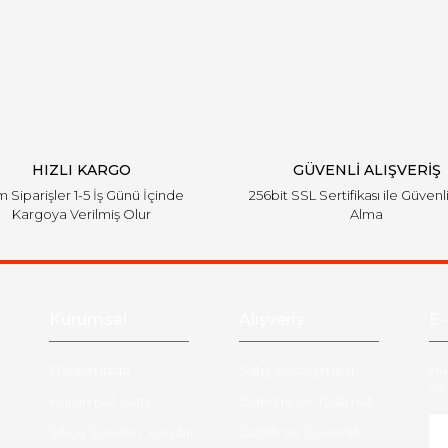
Yorum Yaz
HIZLI KARGO
GÜVENLİ ALIŞVERİŞ
 Siparişler 1-5 İş Günü İçinde
256bit SSL Sertifikası ile Güvenl
Kargoya Verilmiş Olur
Alma
Kurumsal
Alışveriş
E-
Hakkımızda
Satış Sözleşmesi
Ha
ve 
Kurumsal Satış
Ödeme ve Teslimat
Sıkça Sorulan Sorular
Gizlilik ve Güvenlik