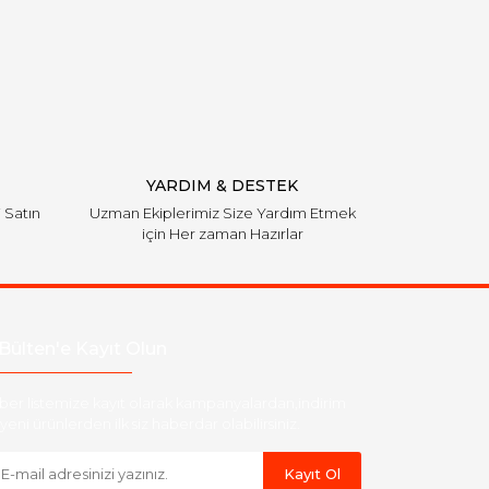
YARDIM & DESTEK
i Satın
Uzman Ekiplerimiz Size Yardım Etmek
için Her zaman Hazırlar
Bülten'e Kayıt Olun
ber listemize kayıt olarak kampanyalardan,indirim
yeni ürünlerden ilk siz haberdar olabilirsiniz.
Kayıt Ol