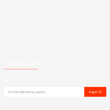
Kurumsal Satış
Ödeme ve Teslimat
Sıkça Sorulan Sorular
Gizlilik ve Güvenlik
Kargo Takibi
İade ve İptal
Yeni Üyelik
Garanti Şartları
İletişim
Hesap Numaralarımız
Etk Muvafakatname
KVKK Aydınlatma Metni
Havale Bildirim Formu
E-Bülten'e Kayıt Olun
Haber listemize kayıt olarak kampanyalardan,indirim ve yeni
ürünlerden ilk siz haberdar olabilirsiniz.
Kayıt Ol