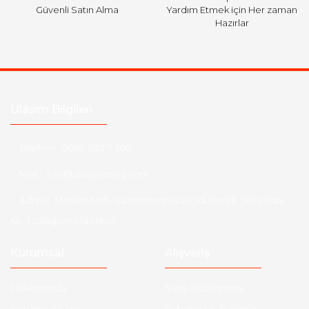
Güvenli Satın Alma
Yardım Etmek için Her zaman
Hazırlar
Ulaşım Bilgileri
Telefon :
0850 303 7 300
Mail :
info@aksoytuning.com
Adres :
Merkez Mah. Gaziosmanpaşa Cad. No: 28-30 İç Kapı
No: 1 Güngören İstanbul
Kurumsal
Alışveriş
Hakkımızda
Satış Sözleşmesi