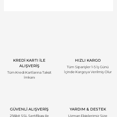
Bu ürüne ilk yorumu siz yapın!
Yorum Yaz
KREDİ KARTI İLE
HIZLI KARGO
ALIŞVERİŞ
Tüm Siparişler 1-5 İş Günü
İçinde Kargoya Verilmiş Olur
Tüm Kredi Kartlarına Taksit
İmkanı
GÜVENLİ ALIŞVERİŞ
YARDIM & DESTEK
256bit SSL Sertifikası ile
Uzman Ekiplerimiz Size