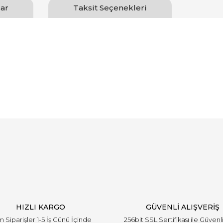
ar
Taksit Seçenekleri
Bu ürüne ilk yorumu siz yapın!
Yorum Yaz
HIZLI KARGO
GÜVENLİ ALIŞVERİŞ
 Siparişler 1-5 İş Günü İçinde
256bit SSL Sertifikası ile Güvenl