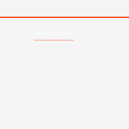
Ulaşım Bilgileri
Telefon :
0850 303 7 300
Mail :
info@aksoytuning.com
Adres :
Merkez Mah. Gaziosmanpaşa Cad. No: 28
30 İç Kapı No: 1 Güngören İstanbul