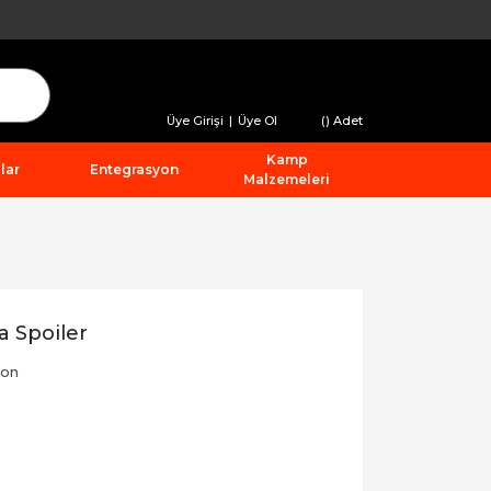
Üye Girişi
|
Üye Ol
(
) Adet
Kamp
lar
Entegrasyon
Malzemeleri
 Spoiler
yon