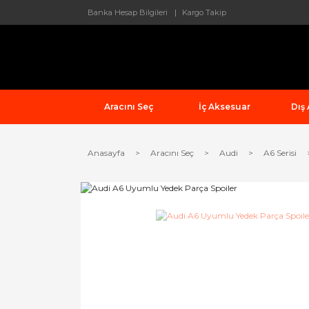
Banka Hesap Bilgileri
Kargo Takip
Aracını Seç
İç Aksesuar
Dış
Anasayfa
Aracını Seç
Audi
A6 Serisi