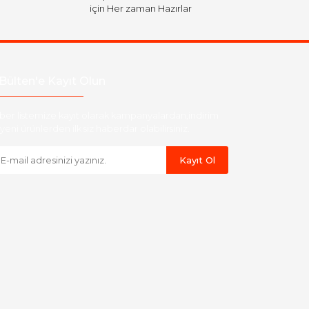
için Her zaman Hazırlar
Bülten'e Kayıt Olun
ber listemize kayıt olarak kampanyalardan,indirim
yeni ürünlerden ilk siz haberdar olabilirsiniz.
Kayıt Ol