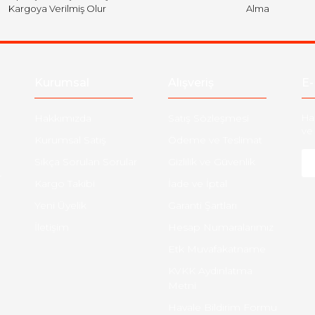
Kargoya Verilmiş Olur
Alma
Kurumsal
Alışveriş
E-
Hakkımızda
Satış Sözleşmesi
Ha
ve 
Kurumsal Satış
Ödeme ve Teslimat
Sıkça Sorulan Sorular
Gizlilik ve Güvenlik
-
Kargo Takibi
İade ve İptal
Yeni Üyelik
Garanti Şartları
İletişim
Hesap Numaralarımız
Etk Muvafakatname
KVKK Aydınlatma
Metni
Havale Bildirim Formu