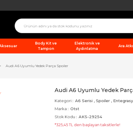
Body Kit ve
Elektronik ve
 Aksesuar
Ara Atkı
Tampon
Aydınlatma
Audi A6 Uyumlu Yedek Parça Spoiler
Audi A6 Uyumlu Yedek Parça
Kategori
A6 Serisi
,
Spoiler
,
Entegras
Marka
Otst
Stok Kodu
AKS-29254
*325,45 TL den başlayan taksitlerle!