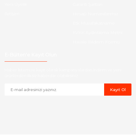
Yeni Üyelik
Garanti Şartları
İletişim
Hesap Numaralarımız
Etk Muvafakatname
KVKK Aydınlatma Metni
Havale Bildirim Formu
E-Bülten'e Kayıt Olun
Haber listemize kayıt olarak kampanyalardan,indirim ve yeni
ürünlerden ilk siz haberdar olabilirsiniz.
Kayıt Ol