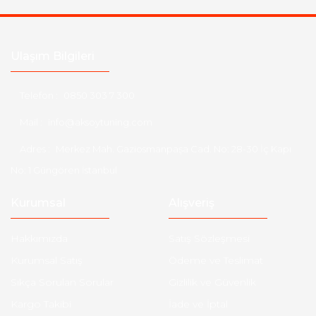
Ulaşım Bilgileri
Telefon :
0850 303 7 300
Mail :
info@aksoytuning.com
Adres :
Merkez Mah. Gaziosmanpaşa Cad. No: 28-30 İç Kapı
No: 1 Güngören İstanbul
Kurumsal
Alışveriş
Hakkımızda
Satış Sözleşmesi
Kurumsal Satış
Ödeme ve Teslimat
Sıkça Sorulan Sorular
Gizlilik ve Güvenlik
Kargo Takibi
İade ve İptal