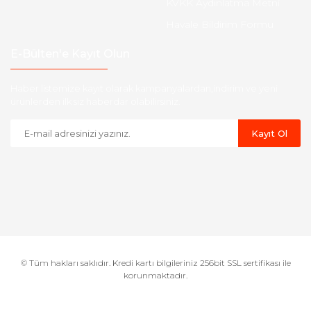
KVKK Aydınlatma Metni
Havale Bildirim Formu
E-Bülten'e Kayıt Olun
Haber listemize kayıt olarak kampanyalardan,indirim ve yeni
ürünlerden ilk siz haberdar olabilirsiniz.
Kayıt Ol
© Tüm hakları saklıdır. Kredi kartı bilgileriniz 256bit SSL sertifikası ile
korunmaktadır.