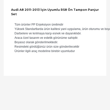
Audi A8 2011-2013 İçin Uyumlu RS8 Ön Tampon Panjur
Set
Tüm ürünler PP Enjeksiyon üretimdir
Yüksek Standartlarda ürün kalitesi yani uygulama, ürün oturumu ve boyan
Darbelere ve kırılmaya karşı esnek ve dayanıklıdır.
Araca özel tasarım ve estetik görünüme sahiptir.
Boyasız olarak gönderilmektedir.
Resimdeki gördüğünüz ürün size gönderilecektir
Ürünler ilgili araç modeline birebir uyumludur
Bu ürüne ilk yorumu siz yapın!
Yorum Yaz