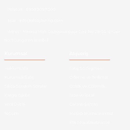
Telefon :
0850 303 7 300
Mail :
info@aksoytuning.com
Adres :
Merkez Mah. Gaziosmanpaşa Cad. No: 28-30 İç Kapı
No: 1 Güngören İstanbul
Kurumsal
Alışveriş
Hakkımızda
Satış Sözleşmesi
Kurumsal Satış
Ödeme ve Teslimat
Sıkça Sorulan Sorular
Gizlilik ve Güvenlik
Kargo Takibi
İade ve İptal
Yeni Üyelik
Garanti Şartları
İletişim
Hesap Numaralarımız
Etk Muvafakatname