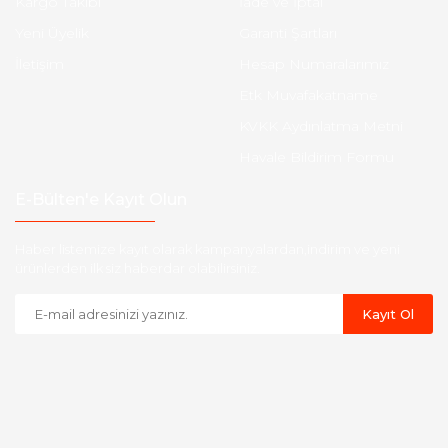
Kargo Takibi
İade ve İptal
Yeni Üyelik
Garanti Şartları
İletişim
Hesap Numaralarımız
Etk Muvafakatname
KVKK Aydınlatma Metni
Havale Bildirim Formu
E-Bülten'e Kayıt Olun
Haber listemize kayıt olarak kampanyalardan,indirim ve yeni
ürünlerden ilk siz haberdar olabilirsiniz.
Kayıt Ol