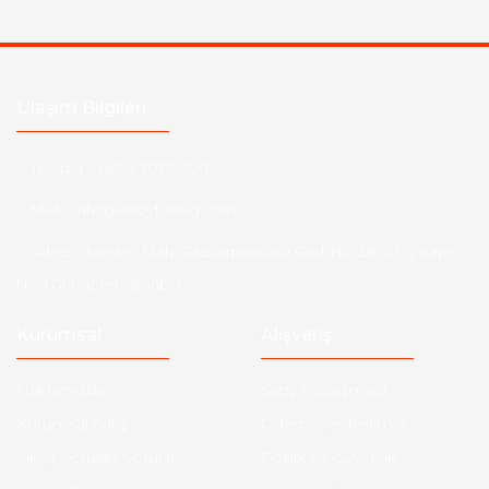
Ulaşım Bilgileri
Telefon :
0850 303 7 300
Mail :
info@aksoytuning.com
Adres :
Merkez Mah. Gaziosmanpaşa Cad. No: 28-30 İç Kapı
No: 1 Güngören İstanbul
Kurumsal
Alışveriş
Hakkımızda
Satış Sözleşmesi
Kurumsal Satış
Ödeme ve Teslimat
Sıkça Sorulan Sorular
Gizlilik ve Güvenlik