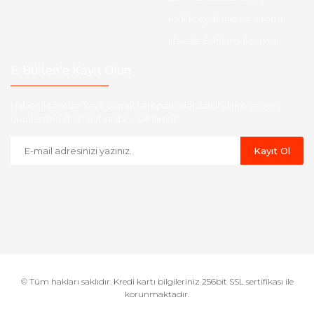
KVKK Aydınlatma Metni
Havale Bildirim Formu
E-Bülten'e Kayıt Olun
Haber listemize kayıt olarak kampanyalardan,indirim ve yeni
ürünlerden ilk siz haberdar olabilirsiniz.
Kayıt Ol
© Tüm hakları saklıdır. Kredi kartı bilgileriniz 256bit SSL sertifikası ile
korunmaktadır.