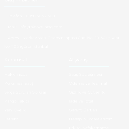
Telefon :
0850 303 7 300
Mail :
info@aksoytuning.com
Adres :
Merkez Mah. Gaziosmanpaşa Cad. No: 28-30 İç Kapı
No: 1 Güngören İstanbul
Kurumsal
Alışveriş
Hakkımızda
Satış Sözleşmesi
Kurumsal Satış
Ödeme ve Teslimat
Sıkça Sorulan Sorular
Gizlilik ve Güvenlik
Kargo Takibi
İade ve İptal
Yeni Üyelik
Garanti Şartları
İletişim
Hesap Numaralarımız
Etk Muvafakatname