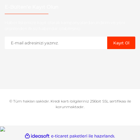
E-Bülten'e Kayıt Olun
Haber listemize kayıt olarak kampanyalardan,indirim ve yeni
ürünlerden ilk siz haberdar olabilirsiniz.
Kayıt Ol
© Tüm hakları saklıdır. Kredi kartı bilgileriniz 256bit SSL sertifikası ile
korunmaktadır.
ile
ideasoft
e-