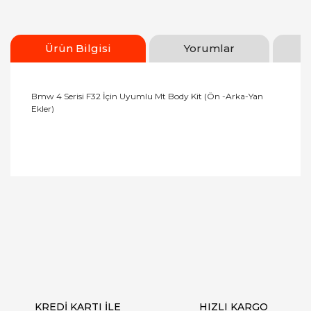
Ürün Bilgisi
Yorumlar
Bmw 4 Serisi F32 İçin Uyumlu Mt Body Kit (Ön -Arka-Yan
Ekler)
Bu ürüne ilk yorumu siz yapın!
Yorum Yaz
KREDİ KARTI İLE
HIZLI KARGO