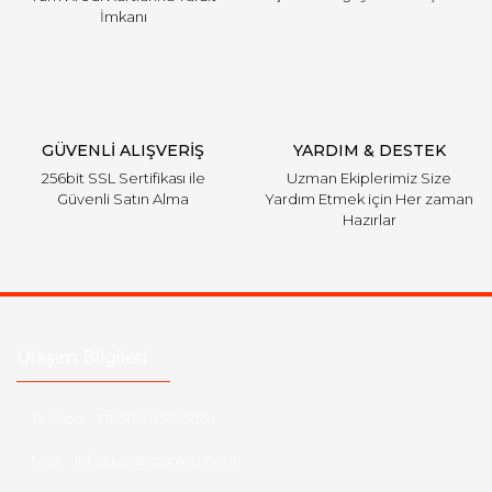
İmkanı
GÜVENLİ ALIŞVERİŞ
YARDIM & DESTEK
256bit SSL Sertifikası ile
Uzman Ekiplerimiz Size
Güvenli Satın Alma
Yardım Etmek için Her zaman
Hazırlar
Ulaşım Bilgileri
Telefon :
0850 303 7 300
Mail :
info@aksoytuning.com