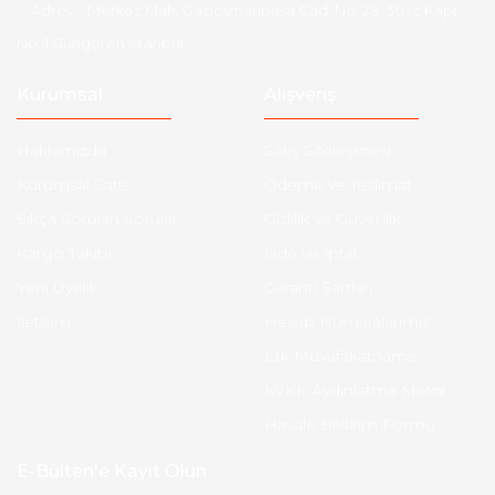
Adres :
Merkez Mah. Gaziosmanpaşa Cad. No: 28-30 İç Kapı
No: 1 Güngören İstanbul
Kurumsal
Alışveriş
Hakkımızda
Satış Sözleşmesi
Kurumsal Satış
Ödeme ve Teslimat
Sıkça Sorulan Sorular
Gizlilik ve Güvenlik
Kargo Takibi
İade ve İptal
Yeni Üyelik
Garanti Şartları
İletişim
Hesap Numaralarımız
Etk Muvafakatname
KVKK Aydınlatma Metni
Havale Bildirim Formu
E-Bülten'e Kayıt Olun