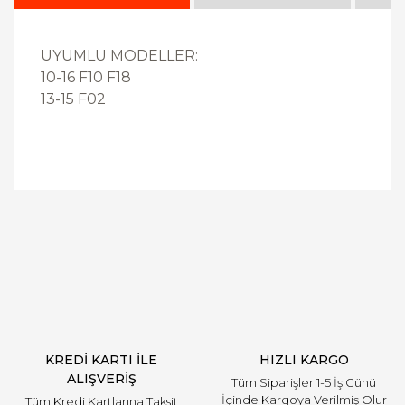
UYUMLU MODELLER:
10-16 F10 F18
13-15 F02
Bu ürüne ilk yorumu siz yapın!
Yorum Yaz
KREDİ KARTI İLE
HIZLI KARGO
ALIŞVERİŞ
Tüm Siparişler 1-5 İş Günü
İçinde Kargoya Verilmiş Olur
Tüm Kredi Kartlarına Taksit