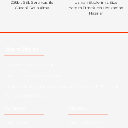
256bit SSL Sertifikası ile
Uzman Ekiplerimiz Size
Güvenli Satın Alma
Yardım Etmek için Her zaman
Hazırlar
Ulaşım Bilgileri
Telefon :
0850 303 7 300
Mail :
info@aksoytuning.com
Adres :
Merkez Mah. Gaziosmanpaşa Cad. No: 28-30 İç Kapı
No: 1 Güngören İstanbul
Kurumsal
Alışveriş
Hakkımızda
Satış Sözleşmesi