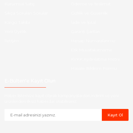
Kurumsal Satış
Ödeme ve Teslimat
Sıkça Sorulan Sorular
Gizlilik ve Güvenlik
Kargo Takibi
İade ve İptal
Yeni Üyelik
Garanti Şartları
İletişim
Hesap Numaralarımız
Etk Muvafakatname
KVKK Aydınlatma Metni
Havale Bildirim Formu
E-Bülten'e Kayıt Olun
Haber listemize kayıt olarak kampanyalardan,indirim ve yeni
ürünlerden ilk siz haberdar olabilirsiniz.
Kayıt Ol