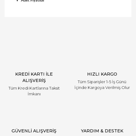
Adet Fiyatıdır
Bu ürüne ilk yorumu siz yapın!
Yorum Yaz
KREDİ KARTI İLE
HIZLI KARGO
ALIŞVERİŞ
Tüm Siparişler 1-5 İş Günü
İçinde Kargoya Verilmiş Olur
Tüm Kredi Kartlarına Taksit
İmkanı
GÜVENLİ ALIŞVERİŞ
YARDIM & DESTEK