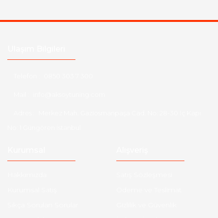
Ulaşım Bilgileri
Telefon :
0850 303 7 300
Mail :
info@aksoytuning.com
Adres :
Merkez Mah. Gaziosmanpaşa Cad. No: 28-30 İç Kapı
No: 1 Güngören İstanbul
Kurumsal
Alışveriş
Hakkımızda
Satış Sözleşmesi
Kurumsal Satış
Ödeme ve Teslimat
Sıkça Sorulan Sorular
Gizlilik ve Güvenlik