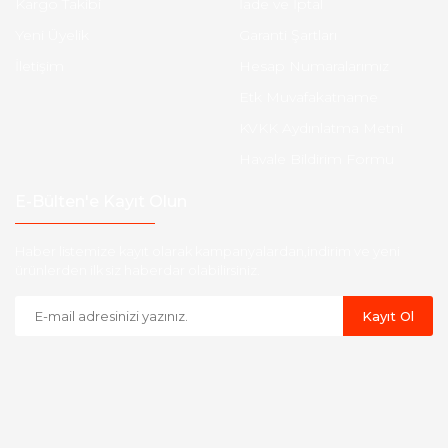
Kargo Takibi
İade ve İptal
Yeni Üyelik
Garanti Şartları
İletişim
Hesap Numaralarımız
Etk Muvafakatname
KVKK Aydınlatma Metni
Havale Bildirim Formu
E-Bülten'e Kayıt Olun
Haber listemize kayıt olarak kampanyalardan,indirim ve yeni
ürünlerden ilk siz haberdar olabilirsiniz.
Kayıt Ol