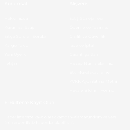
Kurumsal
Alışveriş
Hakkımızda
Satış Sözleşmesi
Kurumsal Satış
Ödeme ve Teslimat
Sıkça Sorulan Sorular
Gizlilik ve Güvenlik
Kargo Takibi
İade ve İptal
Yeni Üyelik
Garanti Şartları
İletişim
Hesap Numaralarımız
Etk Muvafakatname
KVKK Aydınlatma Metni
Havale Bildirim Formu
E-Bülten'e Kayıt Olun
Haber listemize kayıt olarak kampanyalardan,indirim ve yeni
ürünlerden ilk siz haberdar olabilirsiniz.