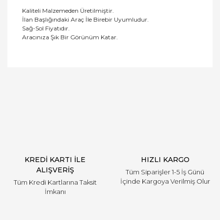
Kaliteli Malzemeden Üretilmiştir.
İlan Başlığındaki Araç İle Birebir Uyumludur.
Sağ-Sol Fiyatıdır.
Aracınıza Şık Bir Görünüm Katar.
Bu ürüne ilk yorumu siz yapın!
Yorum Yaz
KREDİ KARTI İLE
HIZLI KARGO
ALIŞVERİŞ
Tüm Siparişler 1-5 İş Günü
İçinde Kargoya Verilmiş Olur
Tüm Kredi Kartlarına Taksit
İmkanı