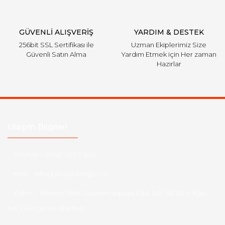
GÜVENLİ ALIŞVERİŞ
YARDIM & DESTEK
256bit SSL Sertifikası ile
Uzman Ekiplerimiz Size
Güvenli Satın Alma
Yardım Etmek için Her zaman
Hazırlar
Ulaşım Bilgileri
Telefon :
0850 303 7 300
Mail :
info@aksoytuning.com
Adres :
Merkez Mah. Gaziosmanpaşa Cad. No: 28-30 İç Kapı
No: 1 Güngören İstanbul