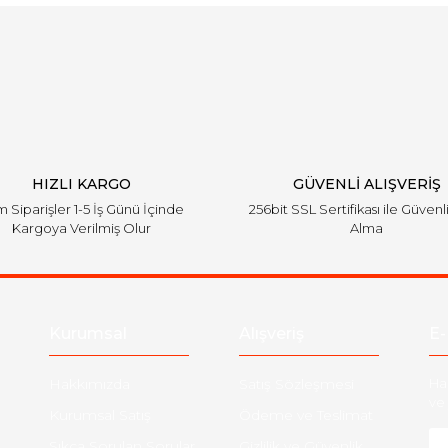
Bu ürüne ilk yorumu siz yapın!
Yorum Yaz
HIZLI KARGO
GÜVENLİ ALIŞVERİŞ
 Siparişler 1-5 İş Günü İçinde
256bit SSL Sertifikası ile Güvenl
Kargoya Verilmiş Olur
Alma
Kurumsal
Alışveriş
E-
Hakkımızda
Satış Sözleşmesi
Ha
ve 
Kurumsal Satış
Ödeme ve Teslimat
Sıkça Sorulan Sorular
Gizlilik ve Güvenlik