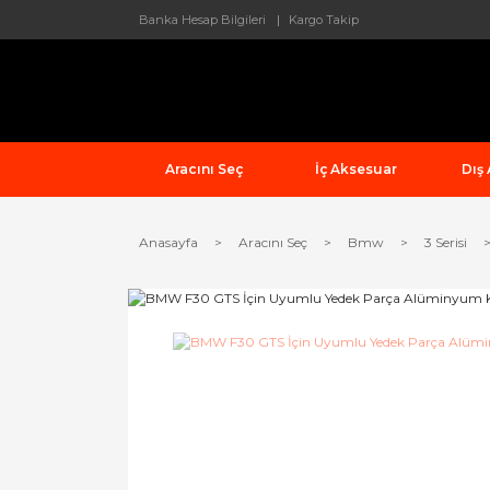
Banka Hesap Bilgileri
Kargo Takip
Aracını Seç
İç Aksesuar
Dış
Anasayfa
Aracını Seç
Bmw
3 Serisi