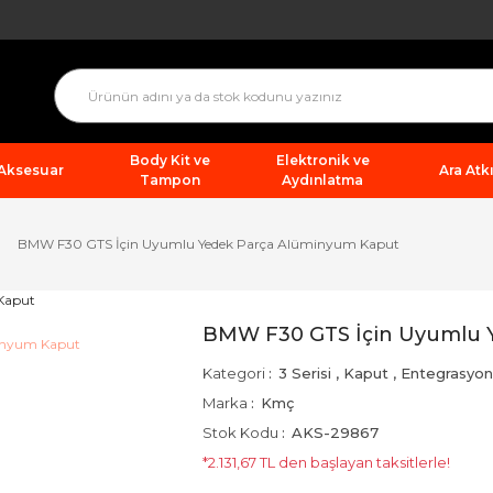
Body Kit ve
Elektronik ve
 Aksesuar
Ara Atkı
Tampon
Aydınlatma
BMW F30 GTS İçin Uyumlu Yedek Parça Alüminyum Kaput
BMW F30 GTS İçin Uyumlu 
Kategori
3 Serisi
,
Kaput
,
Entegrasyon
Marka
Kmç
Stok Kodu
AKS-29867
*2.131,67 TL den başlayan taksitlerle!