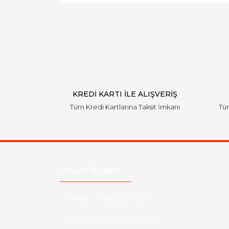
KREDİ KARTI İLE ALIŞVERİŞ
Tüm Kredi Kartlarına Taksit İmkanı
Tüm
Ulaşım Bilgileri
Telefon :
0850 303 7 300
Mail :
info@aksoytuning.com