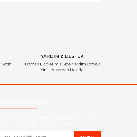
YARDIM & DESTEK
i Satın
Uzman Ekiplerimiz Size Yardım Etmek
için Her zaman Hazırlar
Bülten'e Kayıt Olun
ber listemize kayıt olarak kampanyalardan,indirim
yeni ürünlerden ilk siz haberdar olabilirsiniz.
Kayıt Ol