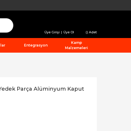
Üye Girişi
|
Üye Ol
(
) Adet
Kamp
lar
Entegrasyon
Malzemeleri
Yedek Parça Alüminyum Kaput