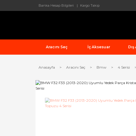
Banka Hesap Bilgileri
Kargo Takip
Aracını Seç
İç Aksesuar
Dış
Anasayfa
Aracını Seç
Bmw
4 Serisi