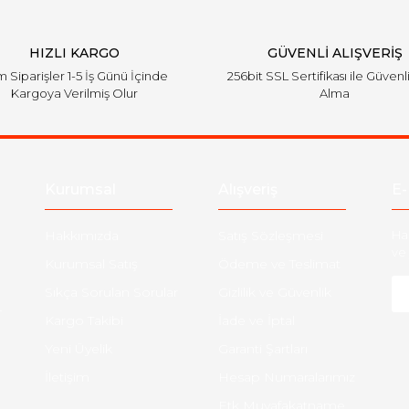
HIZLI KARGO
GÜVENLİ ALIŞVERİŞ
 Siparişler 1-5 İş Günü İçinde
256bit SSL Sertifikası ile Güvenl
Kargoya Verilmiş Olur
Alma
Kurumsal
Alışveriş
E-
Hakkımızda
Satış Sözleşmesi
Ha
ve 
Kurumsal Satış
Ödeme ve Teslimat
Sıkça Sorulan Sorular
Gizlilik ve Güvenlik
-
Kargo Takibi
İade ve İptal
Yeni Üyelik
Garanti Şartları
İletişim
Hesap Numaralarımız
Etk Muvafakatname