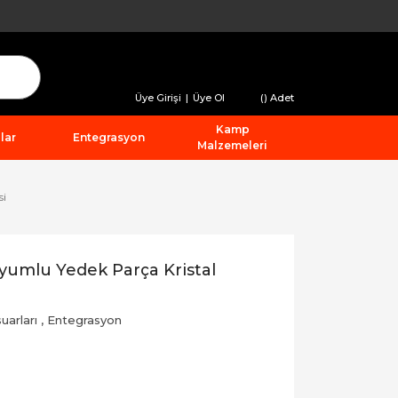
Üye Girişi
|
Üye Ol
(
) Adet
Kamp
lar
Entegrasyon
Malzemeleri
si
umlu Yedek Parça Kristal
uarları
,
Entegrasyon