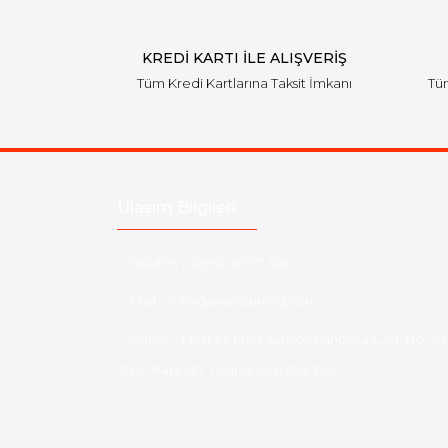
KREDİ KARTI İLE ALIŞVERİŞ
Tüm Kredi Kartlarına Taksit İmkanı
Tüm
Ulaşım Bilgileri
Telefon :
0850 303 7 300
Mail :
info@aksoytuning.com
Adres :
Merkez Mah. Gaziosmanpaşa Cad. No: 28
30 İç Kapı No: 1 Güngören İstanbul