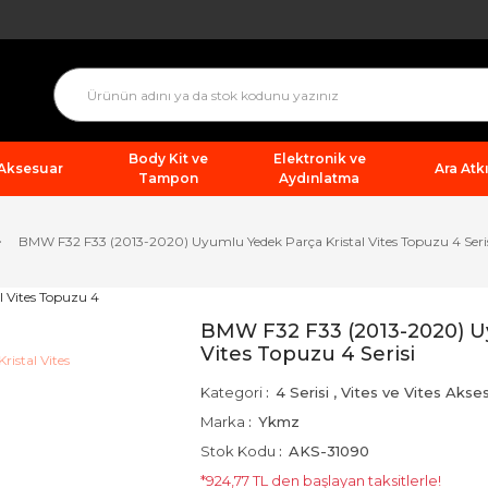
Body Kit ve
Elektronik ve
 Aksesuar
Ara Atkı
Tampon
Aydınlatma
BMW F32 F33 (2013-2020) Uyumlu Yedek Parça Kristal Vites Topuzu 4 Seri
BMW F32 F33 (2013-2020) Uy
Vites Topuzu 4 Serisi
Kategori
4 Serisi
,
Vites ve Vites Akses
Marka
Ykmz
Stok Kodu
AKS-31090
*924,77 TL den başlayan taksitlerle!