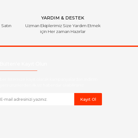
YARDIM & DESTEK
i Satın
Uzman Ekiplerimiz Size Yardım Etmek
için Her zaman Hazırlar
Bülten'e Kayıt Olun
ber listemize kayıt olarak kampanyalardan,indirim
yeni ürünlerden ilk siz haberdar olabilirsiniz.
Kayıt Ol