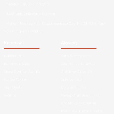
Telefon :
0850 303 7 300
Mail :
info@aksoytuning.com
Adres :
Merkez Mah. Gaziosmanpaşa Cad. No: 28-30 İç Kapı
No: 1 Güngören İstanbul
Kurumsal
Alışveriş
Hakkımızda
Satış Sözleşmesi
Kurumsal Satış
Ödeme ve Teslimat
Sıkça Sorulan Sorular
Gizlilik ve Güvenlik
Kargo Takibi
İade ve İptal
Yeni Üyelik
Garanti Şartları
İletişim
Hesap Numaralarımız
Etk Muvafakatname
KVKK Aydınlatma Metni