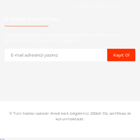
Havale Bildirim Formu
E-Bülten'e Kayıt Olun
Haber listemize kayıt olarak kampanyalardan,indirim ve yeni
ürünlerden ilk siz haberdar olabilirsiniz.
Kayıt Ol
© Tüm hakları saklıdır. Kredi kartı bilgileriniz 256bit SSL sertifikası ile
korunmaktadır.