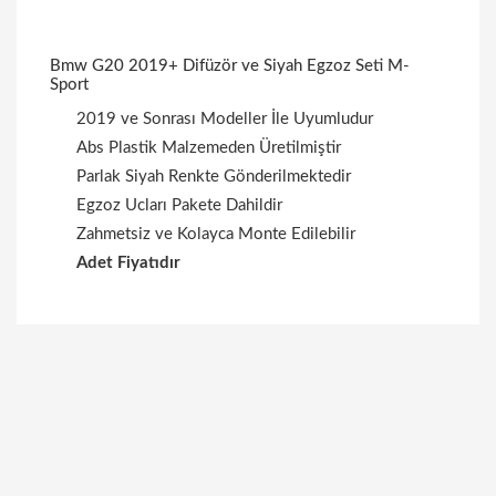
Bmw G20 2019+ Difüzör ve Siyah Egzoz Seti M-
Sport
2019 ve Sonrası Modeller İle Uyumludur
Abs Plastik Malzemeden Üretilmiştir
Parlak Siyah Renkte Gönderilmektedir
Egzoz Ucları Pakete Dahildir
Zahmetsiz ve Kolayca Monte Edilebilir
Adet Fiyatıdır
Bu ürüne ilk yorumu siz yapın!
Yorum Yaz