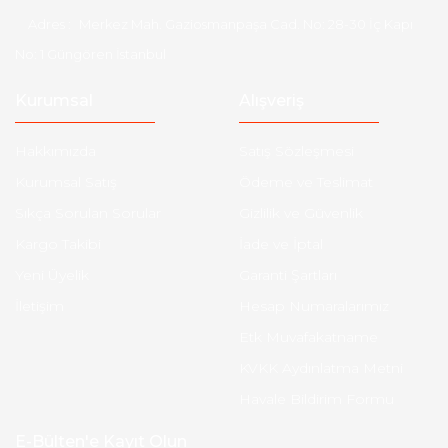
Adres :
Merkez Mah. Gaziosmanpaşa Cad. No: 28-30 İç Kapı
No: 1 Güngören İstanbul
Kurumsal
Alışveriş
Hakkımızda
Satış Sözleşmesi
Kurumsal Satış
Ödeme ve Teslimat
Sıkça Sorulan Sorular
Gizlilik ve Güvenlik
Kargo Takibi
İade ve İptal
Yeni Üyelik
Garanti Şartları
İletişim
Hesap Numaralarımız
Etk Muvafakatname
KVKK Aydınlatma Metni
Havale Bildirim Formu
E-Bülten'e Kayıt Olun