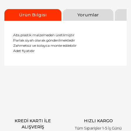
Ürün Bilgisi
Yorumlar
Abs plastik malzemeden üretilmiştir
Parlak siyah olarak gönderilmektedir
Zahmetsiz ve kolayca monte edilebilir
Adet fiyatıdır
Bu ürüne ilk yorumu siz yapın!
Yorum Yaz
KREDİ KARTI İLE
HIZLI KARGO
ALIŞVERİŞ
Tüm Siparişler 1-5 İş Günü