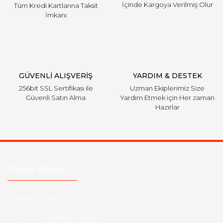
İçinde Kargoya Verilmiş Olur
Tüm Kredi Kartlarına Taksit
İmkanı
GÜVENLİ ALIŞVERİŞ
YARDIM & DESTEK
256bit SSL Sertifikası ile
Uzman Ekiplerimiz Size
Güvenli Satın Alma
Yardım Etmek için Her zaman
Hazırlar
Ulaşım Bilgileri
Telefon :
0850 303 7 300
Mail :
info@aksoytuning.com