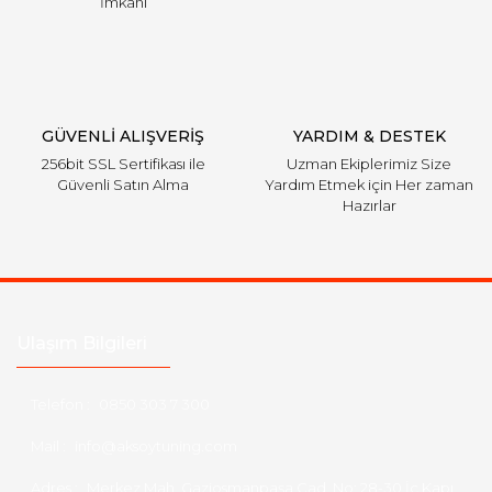
İmkanı
GÜVENLİ ALIŞVERİŞ
YARDIM & DESTEK
256bit SSL Sertifikası ile
Uzman Ekiplerimiz Size
Güvenli Satın Alma
Yardım Etmek için Her zaman
Hazırlar
Ulaşım Bilgileri
Telefon :
0850 303 7 300
Mail :
info@aksoytuning.com
Adres :
Merkez Mah. Gaziosmanpaşa Cad. No: 28-30 İç Kapı