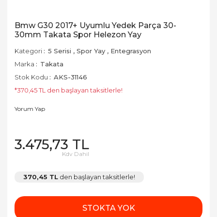
Bmw G30 2017+ Uyumlu Yedek Parça 30-
30mm Takata Spor Helezon Yay
Kategori
5 Serisi
,
Spor Yay
,
Entegrasyon
Marka
Takata
Stok Kodu
AKS-31146
*370,45 TL den başlayan taksitlerle!
Yorum Yap
3.475,73 TL
Kdv Dahil
370,45 TL
den başlayan taksitlerle!
STOKTA YOK