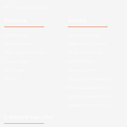
No: 1 Güngören İstanbul
Kurumsal
Alışveriş
Hakkımızda
Satış Sözleşmesi
Kurumsal Satış
Ödeme ve Teslimat
Sıkça Sorulan Sorular
Gizlilik ve Güvenlik
Kargo Takibi
İade ve İptal
Yeni Üyelik
Garanti Şartları
İletişim
Hesap Numaralarımız
Etk Muvafakatname
KVKK Aydınlatma Metni
Havale Bildirim Formu
E-Bülten'e Kayıt Olun