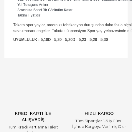
Yol Tutuşunu Arttırır
Aracınıza Sport Bir Görünüm Katar
Takım Fiyatıdır
Takata spor yaylar, aracınızı fabrikasyon duruşundan daha fazla alçalt
savrulmasını engeller. Takata süspansiyon Spor yay yelpazesinde m
UYUMLULUK : 5,18D - 5,20 - 5,20D - 5,23 - 5,28 - 5,30
Bu ürüne ilk yorumu siz yapın!
Yorum Yaz
KREDİ KARTI İLE
HIZLI KARGO
ALIŞVERİŞ
Tüm Siparişler 1-5 İş Günü
İçinde Kargoya Verilmiş Olur
Tüm Kredi Kartlarına Taksit