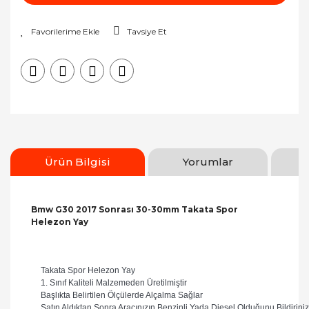
Tavsiye Et
Ürün Bilgisi
Yorumlar
Bmw G30 2017 Sonrası 30-30mm Takata Spor
Helezon Yay
Takata Spor Helezon Yay
1. Sınıf Kaliteli Malzemeden Üretilmiştir
Başlıkta Belirtilen Ölçülerde Alçalma Sağlar
Satın Aldıktan Sonra Aracınızın Benzinli Yada Diesel Olduğunu Bildiriniz