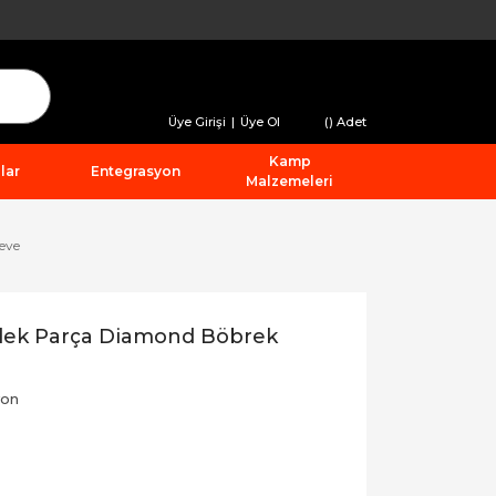
Üye Girişi
|
Üye Ol
(
) Adet
Kamp
lar
Entegrasyon
Malzemeleri
eve
ek Parça Diamond Böbrek
yon