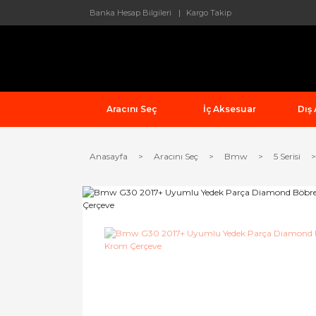
Banka Hesap Bilgileri
Kargo Takip
Aracını Seç
İç Aksesuar
Dış
Anasayfa
Aracını Seç
Bmw
5 Serisi