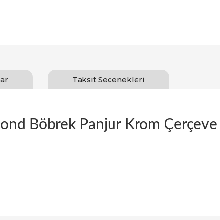
ar
Taksit Seçenekleri
nd Böbrek Panjur Krom Çerçeve
Bu ürüne ilk yorumu siz yapın!