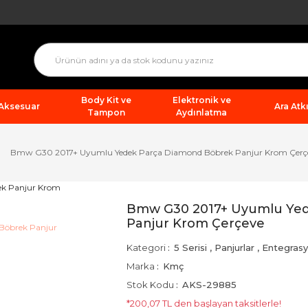
Body Kit ve
Elektronik ve
 Aksesuar
Ara Atkı
Tampon
Aydınlatma
Bmw G30 2017+ Uyumlu Yedek Parça Diamond Böbrek Panjur Krom Çerç
Bmw G30 2017+ Uyumlu Yed
Panjur Krom Çerçeve
Kategori
5 Serisi
,
Panjurlar
,
Entegras
Marka
Kmç
Stok Kodu
AKS-29885
*200,07 TL den başlayan taksitlerle!