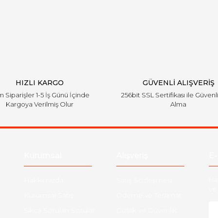
Yorum Yaz
HIZLI KARGO
GÜVENLİ ALIŞVERİŞ
 Siparişler 1-5 İş Günü İçinde
256bit SSL Sertifikası ile Güvenl
Kargoya Verilmiş Olur
Alma
Kurumsal
Alışveriş
E-
Hakkımızda
Satış Sözleşmesi
Ha
ve 
Kurumsal Satış
Ödeme ve Teslimat
Sıkça Sorulan Sorular
Gizlilik ve Güvenlik