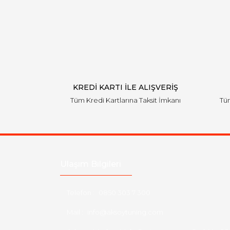
KREDİ KARTI İLE ALIŞVERİŞ
Tüm Kredi Kartlarına Taksit İmkanı
Tüm
Ulaşım Bilgileri
Telefon :
0850 303 7 300
Mail :
info@aksoytuning.com