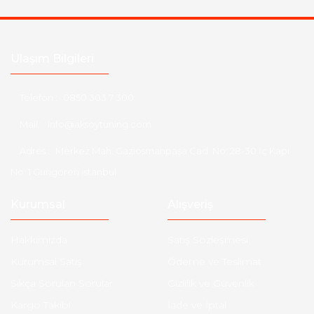
Ulaşım Bilgileri
Telefon :
0850 303 7 300
Mail :
info@aksoytuning.com
Adres :
Merkez Mah. Gaziosmanpaşa Cad. No: 28-30 İç Kapı
No: 1 Güngören İstanbul
Kurumsal
Alışveriş
Hakkımızda
Satış Sözleşmesi
Kurumsal Satış
Ödeme ve Teslimat
Sıkça Sorulan Sorular
Gizlilik ve Güvenlik
Kargo Takibi
İade ve İptal