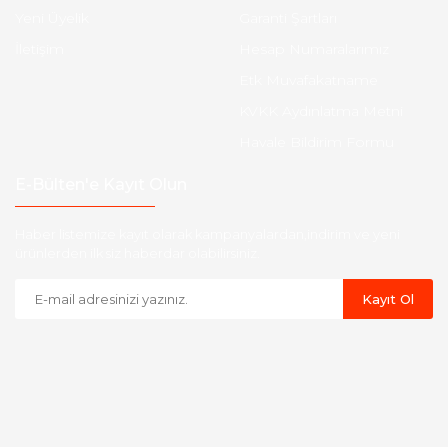
Yeni Üyelik
Garanti Şartları
İletişim
Hesap Numaralarımız
Etk Muvafakatname
KVKK Aydınlatma Metni
Havale Bildirim Formu
E-Bülten'e Kayıt Olun
Haber listemize kayıt olarak kampanyalardan,indirim ve yeni
ürünlerden ilk siz haberdar olabilirsiniz.
Kayıt Ol