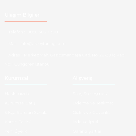
Ulaşım Bilgileri
Telefon :
0850 303 7 300
Mail :
info@aksoytuning.com
Adres :
Merkez Mah. Gaziosmanpaşa Cad. No: 28-30 İç Kapı
No: 1 Güngören İstanbul
Kurumsal
Alışveriş
Hakkımızda
Satış Sözleşmesi
Kurumsal Satış
Ödeme ve Teslimat
Sıkça Sorulan Sorular
Gizlilik ve Güvenlik
Kargo Takibi
İade ve İptal
Yeni Üyelik
Garanti Şartları