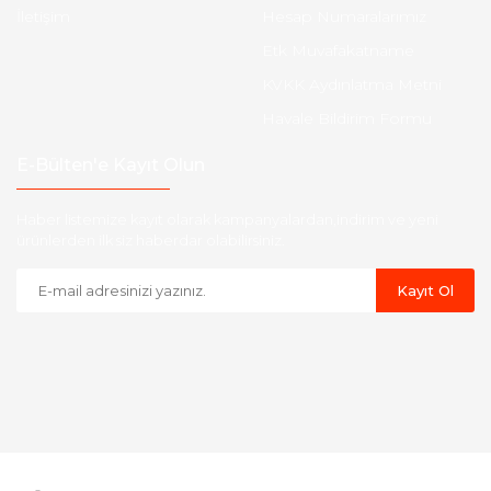
İletişim
Hesap Numaralarımız
Etk Muvafakatname
KVKK Aydınlatma Metni
Havale Bildirim Formu
E-Bülten'e Kayıt Olun
Haber listemize kayıt olarak kampanyalardan,indirim ve yeni
ürünlerden ilk siz haberdar olabilirsiniz.
Kayıt Ol