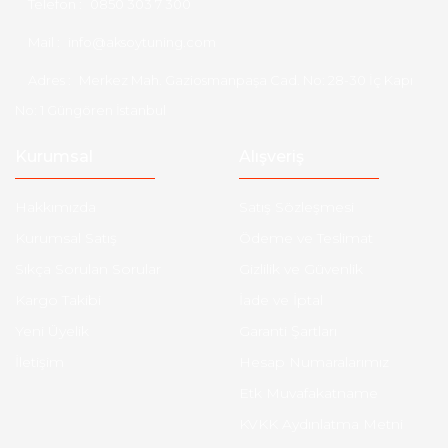
Telefon :
0850 303 7 300
Mail :
info@aksoytuning.com
Adres :
Merkez Mah. Gaziosmanpaşa Cad. No: 28-30 İç Kapı
No: 1 Güngören İstanbul
Kurumsal
Alışveriş
Hakkımızda
Satış Sözleşmesi
Kurumsal Satış
Ödeme ve Teslimat
Sıkça Sorulan Sorular
Gizlilik ve Güvenlik
Kargo Takibi
İade ve İptal
Yeni Üyelik
Garanti Şartları
İletişim
Hesap Numaralarımız
Etk Muvafakatname
KVKK Aydınlatma Metni