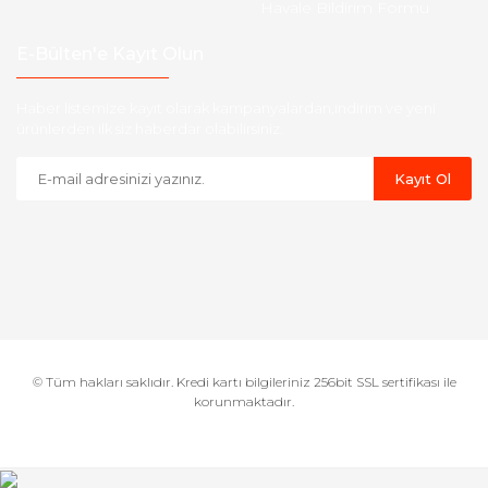
Havale Bildirim Formu
E-Bülten'e Kayıt Olun
Haber listemize kayıt olarak kampanyalardan,indirim ve yeni
ürünlerden ilk siz haberdar olabilirsiniz.
Kayıt Ol
© Tüm hakları saklıdır. Kredi kartı bilgileriniz 256bit SSL sertifikası ile
korunmaktadır.