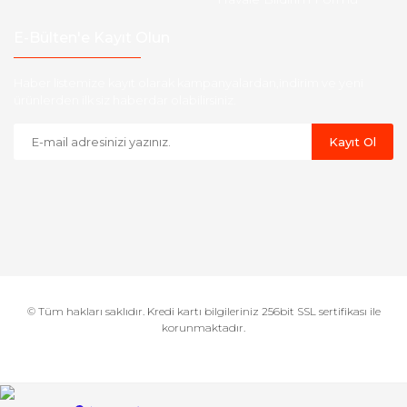
E-Bülten'e Kayıt Olun
Haber listemize kayıt olarak kampanyalardan,indirim ve yeni
ürünlerden ilk siz haberdar olabilirsiniz.
Kayıt Ol
© Tüm hakları saklıdır. Kredi kartı bilgileriniz 256bit SSL sertifikası ile
korunmaktadır.