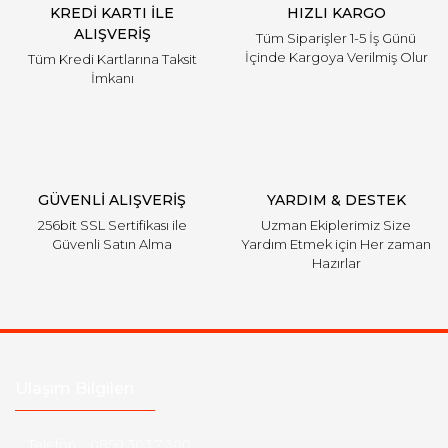
KREDİ KARTI İLE
HIZLI KARGO
ALIŞVERİŞ
Tüm Siparişler 1-5 İş Günü
İçinde Kargoya Verilmiş Olur
Tüm Kredi Kartlarına Taksit
İmkanı
GÜVENLİ ALIŞVERİŞ
YARDIM & DESTEK
256bit SSL Sertifikası ile
Uzman Ekiplerimiz Size
Güvenli Satın Alma
Yardım Etmek için Her zaman
Hazırlar
Ulaşım Bilgileri
Telefon :
0850 303 7 300