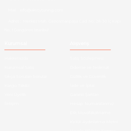
Mail :
info@aksoytuning.com
Adres :
Merkez Mah. Gaziosmanpaşa Cad. No: 28-30 İç Kapı
No: 1 Güngören İstanbul
Kurumsal
Alışveriş
Hakkımızda
Satış Sözleşmesi
Kurumsal Satış
Ödeme ve Teslimat
Sıkça Sorulan Sorular
Gizlilik ve Güvenlik
Kargo Takibi
İade ve İptal
Yeni Üyelik
Garanti Şartları
İletişim
Hesap Numaralarımız
Etk Muvafakatname
KVKK Aydınlatma Metni
Havale Bildirim Formu