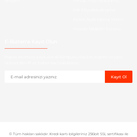
İletişim
Hesap Numaralarımız
Etk Muvafakatname
KVKK Aydınlatma Metni
Havale Bildirim Formu
E-Bülten'e Kayıt Olun
Haber listemize kayıt olarak kampanyalardan,indirim ve yeni
ürünlerden ilk siz haberdar olabilirsiniz.
Kayıt Ol
© Tüm hakları saklıdır. Kredi kartı bilgileriniz 256bit SSL sertifikası ile