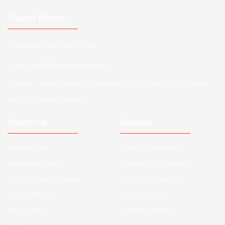
Ulaşım Bilgileri
Telefon :
0850 303 7 300
Mail :
info@aksoytuning.com
Adres :
Merkez Mah. Gaziosmanpaşa Cad. No: 28-30 İç Kapı
No: 1 Güngören İstanbul
Kurumsal
Alışveriş
Hakkımızda
Satış Sözleşmesi
Kurumsal Satış
Ödeme ve Teslimat
Sıkça Sorulan Sorular
Gizlilik ve Güvenlik
Kargo Takibi
İade ve İptal
Yeni Üyelik
Garanti Şartları