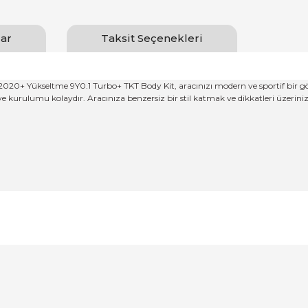
ar
Taksit Seçenekleri
2020+ Yükseltme 9Y0.1 Turbo+ TKT Body Kit, aracınızı modern ve sportif bir 
ve kurulumu kolaydır. Aracınıza benzersiz bir stil katmak ve dikkatleri üzerini
Bu ürüne ilk yorumu siz yapın!
Yorum Yaz