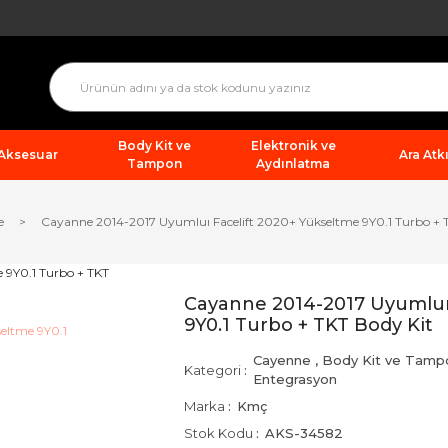
Body Kit ve
Elektronik ve
 Aksesuar
Ara Atkı
Tampon
Aydınlatma
e
Cayanne 2014-2017 Uyumluı Facelift 2020+ Yükseltme 9Y0.1 Turbo + 
Cayanne 2014-2017 Uyumluı
9Y0.1 Turbo + TKT Body Kit
Cayenne
,
Body Kit ve Tamp
Kategori
Entegrasyon
Marka
Kmç
Stok Kodu
AKS-34582