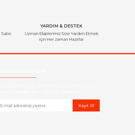
YARDIM & DESTEK
i Satın
Uzman Ekiplerimiz Size Yardım Etmek
için Her zaman Hazırlar
Bülten'e Kayıt Olun
ber listemize kayıt olarak kampanyalardan,indirim
yeni ürünlerden ilk siz haberdar olabilirsiniz.
Kayıt Ol