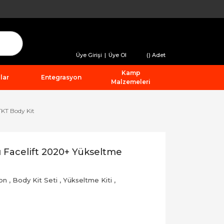
Üye Girişi
|
Üye Ol
(
) Adet
Kamp
lar
Entegrasyon
Malzemeleri
TKT Body Kit
 Facelift 2020+ Yükseltme
on
,
Body Kit Seti
,
Yükseltme Kiti
,