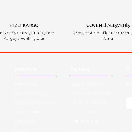
HIZLI KARGO
GÜVENLİ ALIŞVERİŞ
 Siparişler 1-5 İş Günü İçinde
256bit SSL Sertifikası ile Güvenl
Kargoya Verilmiş Olur
Alma
Kurumsal
Alışveriş
E-
Hakkımızda
Satış Sözleşmesi
Ha
ve 
Kurumsal Satış
Ödeme ve Teslimat
Sıkça Sorulan Sorular
Gizlilik ve Güvenlik
-
Kargo Takibi
İade ve İptal
Yeni Üyelik
Garanti Şartları
İletişim
Hesap Numaralarımız