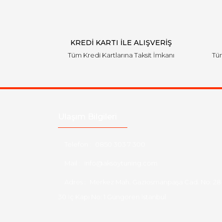
KREDİ KARTI İLE ALIŞVERİŞ
Tüm Kredi Kartlarına Taksit İmkanı
Tüm
Ulaşım Bilgileri
Telefon :
0850 303 7 300
Mail :
info@aksoytuning.com
Adres :
Merkez Mah. Gaziosmanpaşa Cad. No: 28
30 İç Kapı No: 1 Güngören İstanbul