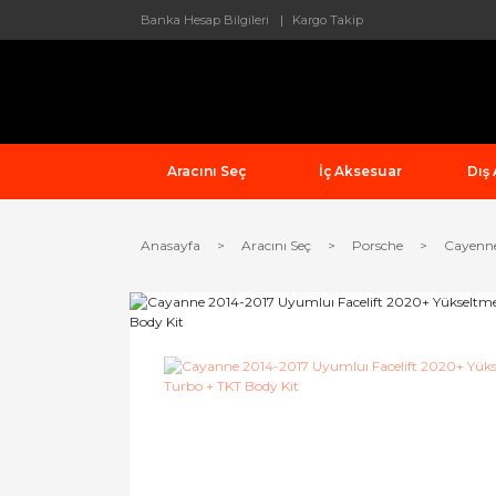
Banka Hesap Bilgileri
Kargo Takip
Aracını Seç
İç Aksesuar
Dış
Anasayfa
Aracını Seç
Porsche
Cayenn