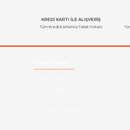
KREDİ KARTI İLE ALIŞVERİŞ
Tüm Kredi Kartlarına Taksit İmkanı
Tüm
Ulaşım Bilgileri
Telefon :
0850 303 7 300
Mail :
info@aksoytuning.com
Adres :
Merkez Mah. Gaziosmanpaşa Cad. No: 28
30 İç Kapı No: 1 Güngören İstanbul