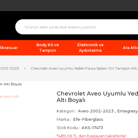
Body Kit ve
Elektronik ve
 Aksesuar
Ara Atkı
Tampon
Aydınlatma
2002-2023
Chevrolet Aveo Uyumlu Yedek Parça Sedan Ön Tampon Altı 
Chevrolet Aveo Uyumlu Ye
Altı Boyalı
Kategori
Aveo 2002-2023
,
Entegras
Marka
Efe-Fiberglass
Stok Kodu
AKS-17473
*489,06 TL den başlayan taksitlerle!