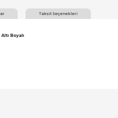
ar
Taksit Seçenekleri
ltı Boyalı
Bu ürüne ilk yorumu siz yapın!
Yorum Yaz