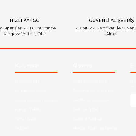
HIZLI KARGO
GÜVENLİ ALIŞVERİŞ
 Siparişler 1-5 İş Günü İçinde
256bit SSL Sertifikası ile Güvenl
Kargoya Verilmiş Olur
Alma
Kurumsal
Alışveriş
E-
Hakkımızda
Satış Sözleşmesi
Ha
ve 
Kurumsal Satış
Ödeme ve Teslimat
Sıkça Sorulan Sorular
Gizlilik ve Güvenlik
-
Kargo Takibi
İade ve İptal
Yeni Üyelik
Garanti Şartları
İletişim
Hesap Numaralarımız