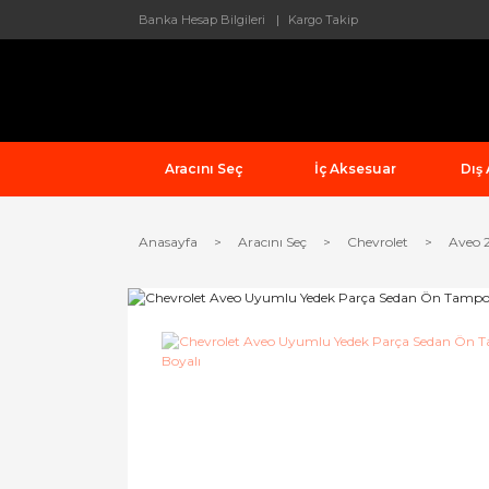
Banka Hesap Bilgileri
Kargo Takip
Aracını Seç
İç Aksesuar
Dış
Anasayfa
Aracını Seç
Chevrolet
Aveo 