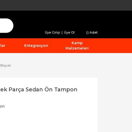
Üye Girişi
|
Üye Ol
(
) Adet
Kamp
lar
Entegrasyon
Malzemeleri
Boyalı
dek Parça Sedan Ön Tampon
yon