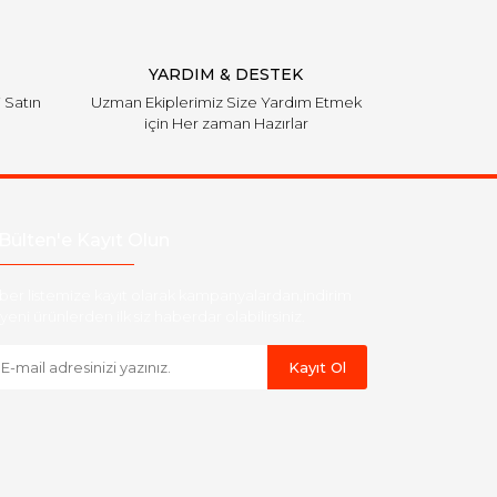
YARDIM & DESTEK
i Satın
Uzman Ekiplerimiz Size Yardım Etmek
için Her zaman Hazırlar
Bülten'e Kayıt Olun
ber listemize kayıt olarak kampanyalardan,indirim
yeni ürünlerden ilk siz haberdar olabilirsiniz.
Kayıt Ol