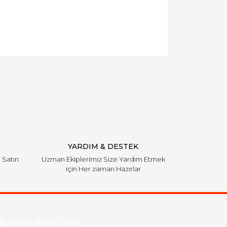
YARDIM & DESTEK
i Satın
Uzman Ekiplerimiz Size Yardım Etmek
için Her zaman Hazırlar
Bülten'e Kayıt Olun