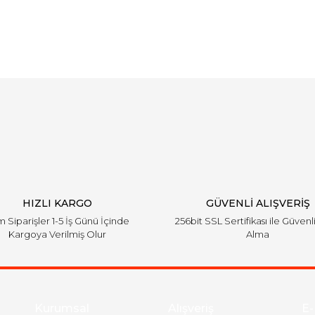
Bu ürüne ilk yorumu siz yapın!
Yorum Yaz
HIZLI KARGO
GÜVENLİ ALIŞVERİŞ
 Siparişler 1-5 İş Günü İçinde
256bit SSL Sertifikası ile Güvenl
Kargoya Verilmiş Olur
Alma
Kurumsal
Alışveriş
E-