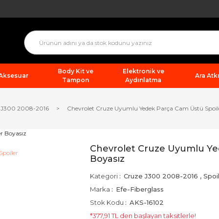
Body Kit ve
Elektronik ve
 Aksesuar
Ara Atkı
Tampon
Aydınlatma
 J300 2008-2016
Chevrolet Cruze Uyumlu Yedek Parça Cam Üstü Spoil
Chevrolet Cruze Uyumlu Ye
Boyasız
Kategori
Cruze J300 2008-2016
,
Spoi
Marka
Efe-Fiberglass
Stok Kodu
AKS-16102
*377,91 TL den başlayan taksitlerle!