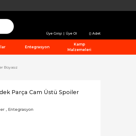
Üye Girişi
|
Üye Ol
(
) Adet
Kamp
lar
Entegrasyon
Malzemeleri
er Boyasız
dek Parça Cam Üstü Spoiler
ler
,
Entegrasyon