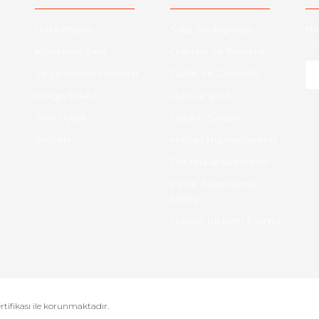
Hakkımızda
Satış Sözleşmesi
Ha
ve 
Kurumsal Satış
Ödeme ve Teslimat
Sıkça Sorulan Sorular
Gizlilik ve Güvenlik
-
Kargo Takibi
İade ve İptal
Yeni Üyelik
Garanti Şartları
İletişim
Hesap Numaralarımız
Etk Muvafakatname
KVKK Aydınlatma
Metni
Havale Bildirim Formu
ertifikası ile korunmaktadır.