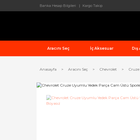
Banka Hesap Bilgileri
Kargo Takip
Aracını Seç
İç Aksesuar
Dış
Anasayfa
Aracını Seç
Chevrolet
Cruze