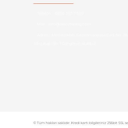
Telefon :
0850 303 7 300
Mail :
info@aksoytuning.com
Adres :
Merkez Mah. Gaziosmanpaşa Cad. No: 28
30 İç Kapı No: 1 Güngören İstanbul
© Tüm hakları saklıdır. Kredi kartı bilgileriniz 256bit SSL s