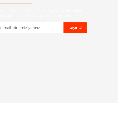
ber listemize kayıt olarak kampanyalardan,indirim
yeni ürünlerden ilk siz haberdar olabilirsiniz.
Kayıt Ol