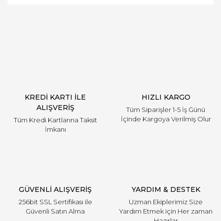
Bu ürüne ilk yorumu siz yapın!
Yorum Yaz
KREDİ KARTI İLE
HIZLI KARGO
ALIŞVERİŞ
Tüm Siparişler 1-5 İş Günü
İçinde Kargoya Verilmiş Olur
Tüm Kredi Kartlarına Taksit
İmkanı
GÜVENLİ ALIŞVERİŞ
YARDIM & DESTEK
256bit SSL Sertifikası ile
Uzman Ekiplerimiz Size
Güvenli Satın Alma
Yardım Etmek için Her zaman
Hazırlar