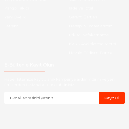
Kargo Takibi
İade ve İptal
Yeni Üyelik
Garanti Şartları
İletişim
Hesap Numaralarımız
Etk Muvafakatname
KVKK Aydınlatma Metni
Havale Bildirim Formu
E-Bülten'e Kayıt Olun
Haber listemize kayıt olarak kampanyalardan,indirim ve yeni
ürünlerden ilk siz haberdar olabilirsiniz.
Kayıt Ol