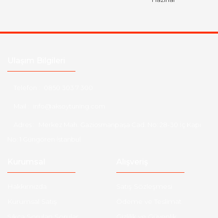
Ulaşım Bilgileri
Telefon :
0850 303 7 300
Mail :
info@aksoytuning.com
Adres :
Merkez Mah. Gaziosmanpaşa Cad. No: 28-30 İç Kapı
No: 1 Güngören İstanbul
Kurumsal
Alışveriş
Hakkımızda
Satış Sözleşmesi
Kurumsal Satış
Ödeme ve Teslimat
Sıkça Sorulan Sorular
Gizlilik ve Güvenlik