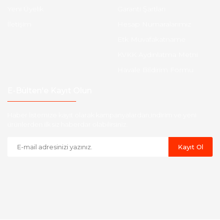
Yeni Üyelik
Garanti Şartları
İletişim
Hesap Numaralarımız
Etk Muvafakatname
KVKK Aydınlatma Metni
Havale Bildirim Formu
E-Bülten'e Kayıt Olun
Haber listemize kayıt olarak kampanyalardan,indirim ve yeni
ürünlerden ilk siz haberdar olabilirsiniz.
Kayıt Ol