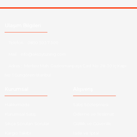
Ulaşım Bilgileri
Telefon :
0850 303 7 300
Mail :
info@aksoytuning.com
Adres :
Merkez Mah. Gaziosmanpaşa Cad. No: 28-30 İç Kapı
No: 1 Güngören İstanbul
Kurumsal
Alışveriş
Hakkımızda
Satış Sözleşmesi
Kurumsal Satış
Ödeme ve Teslimat
Sıkça Sorulan Sorular
Gizlilik ve Güvenlik
Kargo Takibi
İade ve İptal