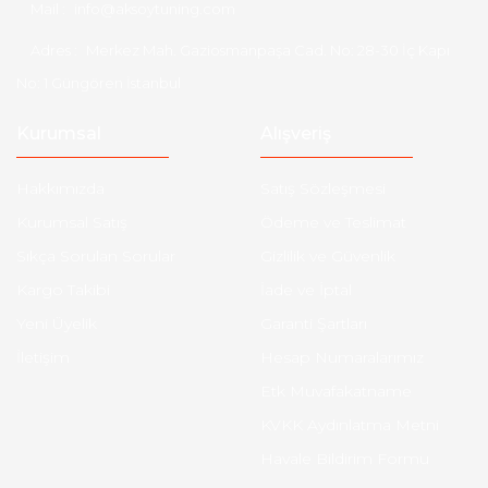
Mail :
info@aksoytuning.com
Adres :
Merkez Mah. Gaziosmanpaşa Cad. No: 28-30 İç Kapı
No: 1 Güngören İstanbul
Kurumsal
Alışveriş
Hakkımızda
Satış Sözleşmesi
Kurumsal Satış
Ödeme ve Teslimat
Sıkça Sorulan Sorular
Gizlilik ve Güvenlik
Kargo Takibi
İade ve İptal
Yeni Üyelik
Garanti Şartları
İletişim
Hesap Numaralarımız
Etk Muvafakatname
KVKK Aydınlatma Metni
Havale Bildirim Formu