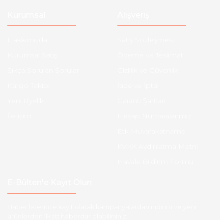
Kurumsal
Alışveriş
Hakkımızda
Satış Sözleşmesi
Kurumsal Satış
Ödeme ve Teslimat
Sıkça Sorulan Sorular
Gizlilik ve Güvenlik
Kargo Takibi
İade ve İptal
Yeni Üyelik
Garanti Şartları
İletişim
Hesap Numaralarımız
Etk Muvafakatname
KVKK Aydınlatma Metni
Havale Bildirim Formu
E-Bülten'e Kayıt Olun
Haber listemize kayıt olarak kampanyalardan,indirim ve yeni
ürünlerden ilk siz haberdar olabilirsiniz.