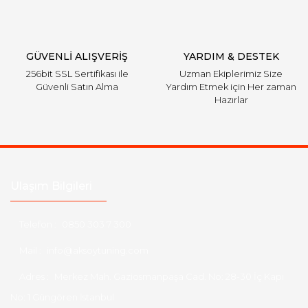
GÜVENLİ ALIŞVERİŞ
YARDIM & DESTEK
256bit SSL Sertifikası ile
Uzman Ekiplerimiz Size
Güvenli Satın Alma
Yardım Etmek için Her zaman
Hazırlar
Ulaşım Bilgileri
Telefon :
0850 303 7 300
Mail :
info@aksoytuning.com
Adres :
Merkez Mah. Gaziosmanpaşa Cad. No: 28-30 İç Kapı
No: 1 Güngören İstanbul