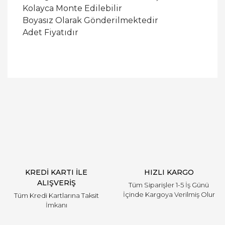
Kolayca Monte Edilebilir
Boyasız Olarak Gönderilmektedir
Adet Fiyatıdır
Bu ürüne ilk yorumu siz yapın!
Yorum Yaz
KREDİ KARTI İLE
HIZLI KARGO
ALIŞVERİŞ
Tüm Siparişler 1-5 İş Günü
İçinde Kargoya Verilmiş Olur
Tüm Kredi Kartlarına Taksit
İmkanı