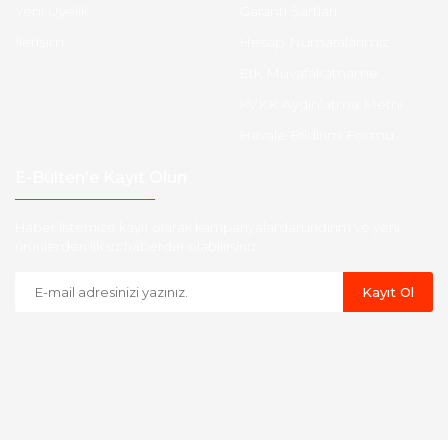
Yeni Üyelik
Garanti Şartları
İletişim
Hesap Numaralarımız
Etk Muvafakatname
KVKK Aydınlatma Metni
Havale Bildirim Formu
E-Bülten'e Kayıt Olun
Haber listemize kayıt olarak kampanyalardan,indirim ve yeni
ürünlerden ilk siz haberdar olabilirsiniz.
Kayıt Ol