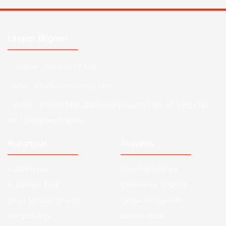
Ulaşım Bilgileri
Telefon :
0850 303 7 300
Mail :
info@aksoytuning.com
Adres :
Merkez Mah. Gaziosmanpaşa Cad. No: 28-30 İç Kapı
No: 1 Güngören İstanbul
Kurumsal
Alışveriş
Hakkımızda
Satış Sözleşmesi
Kurumsal Satış
Ödeme ve Teslimat
Sıkça Sorulan Sorular
Gizlilik ve Güvenlik
Kargo Takibi
İade ve İptal