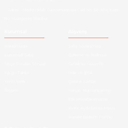
Adres :
Merkez Mah. Gaziosmanpaşa Cad. No: 28-30 İç Kapı
No: 1 Güngören İstanbul
Kurumsal
Alışveriş
Hakkımızda
Satış Sözleşmesi
Kurumsal Satış
Ödeme ve Teslimat
Sıkça Sorulan Sorular
Gizlilik ve Güvenlik
Kargo Takibi
İade ve İptal
Yeni Üyelik
Garanti Şartları
İletişim
Hesap Numaralarımız
Etk Muvafakatname
KVKK Aydınlatma Metni
Havale Bildirim Formu