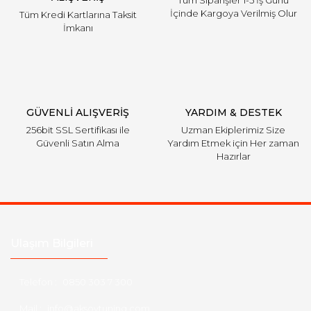
Tüm Siparişler 1-5 İş Günü
İçinde Kargoya Verilmiş Olur
Tüm Kredi Kartlarına Taksit
İmkanı
GÜVENLİ ALIŞVERİŞ
YARDIM & DESTEK
256bit SSL Sertifikası ile
Uzman Ekiplerimiz Size
Güvenli Satın Alma
Yardım Etmek için Her zaman
Hazırlar
Ulaşım Bilgileri
Telefon :
0850 303 7 300
Mail :
info@aksoytuning.com