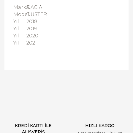
Marka
DACIA
Model
DUSTER
Yıl
2018
Yıl
2019
Yıl
2020
Yıl
2021
Bu ürüne ilk yorumu siz yapın!
Yorum Yaz
KREDİ KARTI İLE
HIZLI KARGO
ALIŞVERİŞ