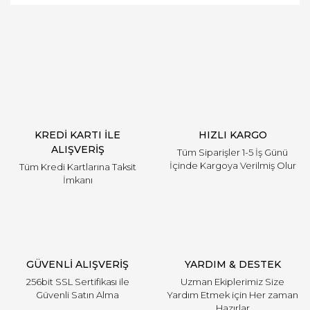
Bu ürüne ilk yorumu siz yapın!
Yorum Yaz
KREDİ KARTI İLE
HIZLI KARGO
ALIŞVERİŞ
Tüm Siparişler 1-5 İş Günü
İçinde Kargoya Verilmiş Olur
Tüm Kredi Kartlarına Taksit
İmkanı
GÜVENLİ ALIŞVERİŞ
YARDIM & DESTEK
256bit SSL Sertifikası ile
Uzman Ekiplerimiz Size
Güvenli Satın Alma
Yardım Etmek için Her zaman
Hazırlar