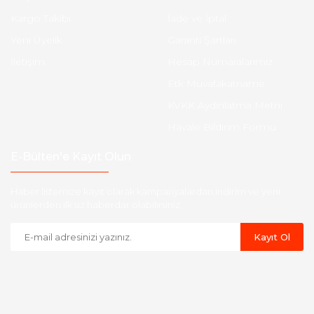
Kargo Takibi
İade ve İptal
Yeni Üyelik
Garanti Şartları
İletişim
Hesap Numaralarımız
Etk Muvafakatname
KVKK Aydınlatma Metni
Havale Bildirim Formu
E-Bülten'e Kayıt Olun
Haber listemize kayıt olarak kampanyalardan,indirim ve yeni
ürünlerden ilk siz haberdar olabilirsiniz.
Kayıt Ol