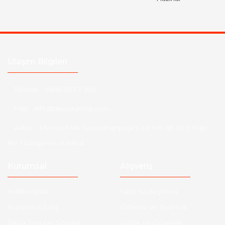
Ulaşım Bilgileri
Telefon :
0850 303 7 300
Mail :
info@aksoytuning.com
Adres :
Merkez Mah. Gaziosmanpaşa Cad. No: 28-30 İç Kapı
No: 1 Güngören İstanbul
Kurumsal
Alışveriş
Hakkımızda
Satış Sözleşmesi
Kurumsal Satış
Ödeme ve Teslimat
Sıkça Sorulan Sorular
Gizlilik ve Güvenlik