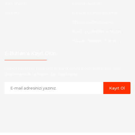
Yeni Üyelik
Garanti Şartları
İletişim
Hesap Numaralarımız
Etk Muvafakatname
KVKK Aydınlatma Metni
Havale Bildirim Formu
E-Bülten'e Kayıt Olun
Haber listemize kayıt olarak kampanyalardan,indirim ve yeni
ürünlerden ilk siz haberdar olabilirsiniz.
Kayıt Ol