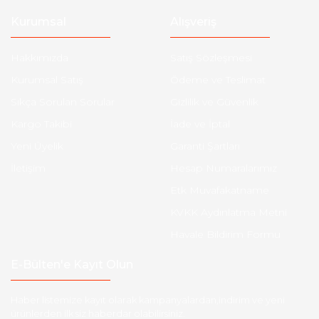
Kurumsal
Alışveriş
Hakkımızda
Satış Sözleşmesi
Kurumsal Satış
Ödeme ve Teslimat
Sıkça Sorulan Sorular
Gizlilik ve Güvenlik
Kargo Takibi
İade ve İptal
Yeni Üyelik
Garanti Şartları
İletişim
Hesap Numaralarımız
Etk Muvafakatname
KVKK Aydınlatma Metni
Havale Bildirim Formu
E-Bülten'e Kayıt Olun
Haber listemize kayıt olarak kampanyalardan,indirim ve yeni
ürünlerden ilk siz haberdar olabilirsiniz.