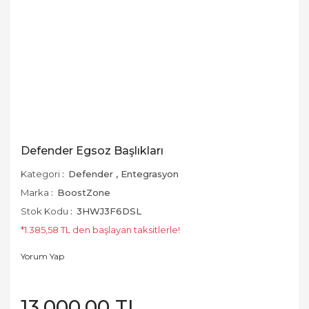
Defender Egsoz Başlıkları
Kategori
Defender
,
Entegrasyon
Marka
BoostZone
Stok Kodu
3HWJ3F6DSL
*1.385,58 TL den başlayan taksitlerle!
Yorum Yap
13.000,00 TL