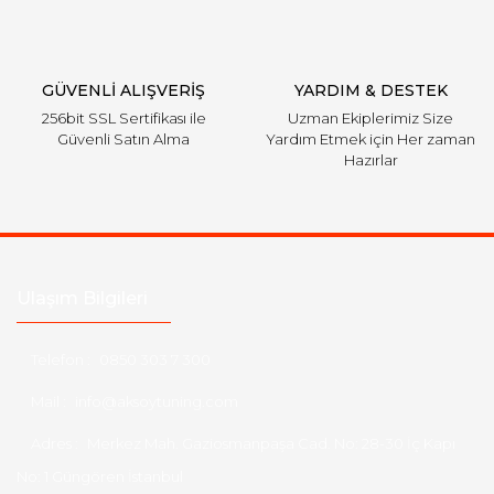
GÜVENLİ ALIŞVERİŞ
YARDIM & DESTEK
256bit SSL Sertifikası ile
Uzman Ekiplerimiz Size
Güvenli Satın Alma
Yardım Etmek için Her zaman
Hazırlar
Ulaşım Bilgileri
Telefon :
0850 303 7 300
Mail :
info@aksoytuning.com
Adres :
Merkez Mah. Gaziosmanpaşa Cad. No: 28-30 İç Kapı
No: 1 Güngören İstanbul