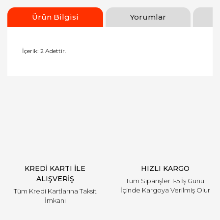
Ürün Bilgisi
Yorumlar
İçerik:
2 Adettir.
Bu ürüne ilk yorumu siz yapın!
Yorum Yaz
KREDİ KARTI İLE
HIZLI KARGO
ALIŞVERİŞ
Tüm Siparişler 1-5 İş Günü
İçinde Kargoya Verilmiş Olur
Tüm Kredi Kartlarına Taksit
İmkanı