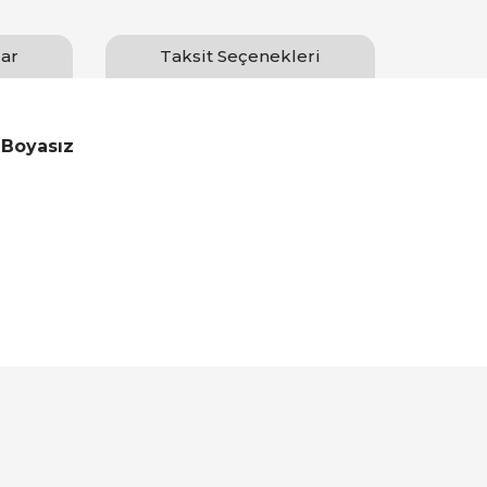
ar
Taksit Seçenekleri
 Boyasız
Bu ürüne ilk yorumu siz yapın!
Yorum Yaz