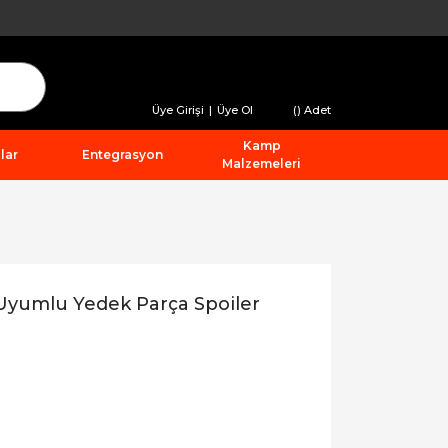
Üye Girişi
|
Üye Ol
(
) Adet
Kamp
lar
Entegrasyon
Malzemeleri
 Uyumlu Yedek Parça Spoiler