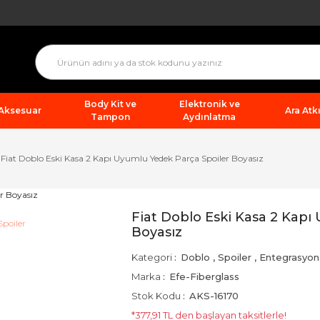
Body Kit ve
Elektronik ve
 Aksesuar
Ara Atkı
Tampon
Aydınlatma
Fiat Doblo Eski Kasa 2 Kapı Uyumlu Yedek Parça Spoiler Boyasız
Fiat Doblo Eski Kasa 2 Kapı
Boyasız
Kategori
Doblo
,
Spoiler
,
Entegrasyon
Marka
Efe-Fiberglass
Stok Kodu
AKS-16170
*377,91 TL den başlayan taksitlerle!