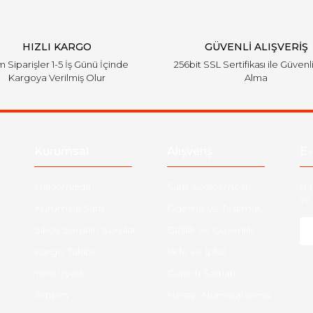
HIZLI KARGO
GÜVENLİ ALIŞVERİŞ
 Siparişler 1-5 İş Günü İçinde
256bit SSL Sertifikası ile Güvenl
Kargoya Verilmiş Olur
Alma
Kurumsal
Alışveriş
E-
Hakkımızda
Satış Sözleşmesi
Ha
ve 
Kurumsal Satış
Ödeme ve Teslimat
Sıkça Sorulan Sorular
Gizlilik ve Güvenlik
-
Kargo Takibi
İade ve İptal
Yeni Üyelik
Garanti Şartları
İletişim
Hesap Numaralarımız