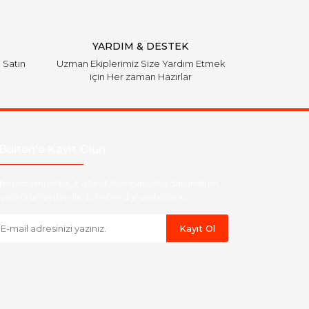
YARDIM & DESTEK
i Satın
Uzman Ekiplerimiz Size Yardım Etmek
için Her zaman Hazırlar
Bülten'e Kayıt Olun
ber listemize kayıt olarak kampanyalardan,indirim
yeni ürünlerden ilk siz haberdar olabilirsiniz.
Kayıt Ol