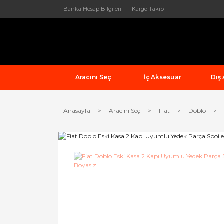
Banka Hesap Bilgileri
Kargo Takip
Aracını Seç
İç Aksesuar
Dış
Anasayfa
Aracını Seç
Fiat
Doblo