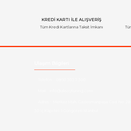
KREDİ KARTI İLE ALIŞVERİŞ
Tüm Kredi Kartlarına Taksit İmkanı
Tüm
Ulaşım Bilgileri
Telefon :
0850 303 7 300
Mail :
info@aksoytuning.com
Adres :
Merkez Mah. Gaziosmanpaşa Cad. No: 28
30 İç Kapı No: 1 Güngören İstanbul