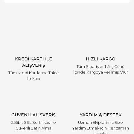
Bu ürüne ilk yorumu siz yapın!
Yorum Yaz
KREDİ KARTI İLE
HIZLI KARGO
ALIŞVERİŞ
Tüm Siparişler 1-5 İş Günü
İçinde Kargoya Verilmiş Olur
Tüm Kredi Kartlarına Taksit
İmkanı
GÜVENLİ ALIŞVERİŞ
YARDIM & DESTEK
256bit SSL Sertifikası ile
Uzman Ekiplerimiz Size
Güvenli Satın Alma
Yardım Etmek için Her zaman
Hazırlar