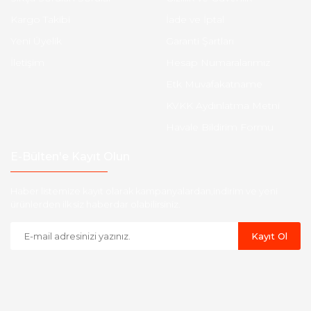
Kargo Takibi
İade ve İptal
Yeni Üyelik
Garanti Şartları
İletişim
Hesap Numaralarımız
Etk Muvafakatname
KVKK Aydınlatma Metni
Havale Bildirim Formu
E-Bülten'e Kayıt Olun
Haber listemize kayıt olarak kampanyalardan,indirim ve yeni
ürünlerden ilk siz haberdar olabilirsiniz.
Kayıt Ol