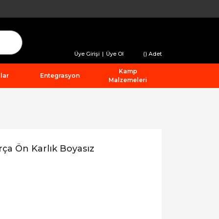
Üye Girişi
|
Üye Ol
(
) Adet
Kamp
lar
Entegrasyon
Malzemeleri
ça Ön Karlık Boyasız