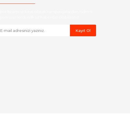
ber listemize kayıt olarak kampanyalardan,indirim
yeni ürünlerden ilk siz haberdar olabilirsiniz.
Kayıt Ol