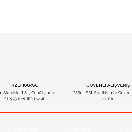
Bu ürüne ilk yorumu siz yapın!
Yorum Yaz
HIZLI KARGO
GÜVENLİ ALIŞVERİŞ
 Siparişler 1-5 İş Günü İçinde
256bit SSL Sertifikası ile Güvenl
Kargoya Verilmiş Olur
Alma
Kurumsal
Alışveriş
E-