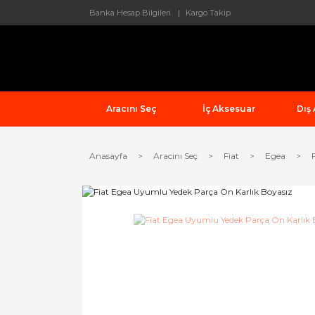
Banka Hesap Bilgileri
Kargo Takip
Aracını Seç
İç Aksesuar
Dış
Anasayfa
Aracını Seç
Fiat
Egea