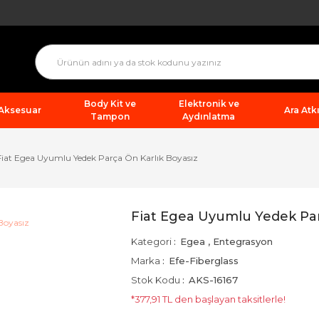
Body Kit ve
Elektronik ve
 Aksesuar
Ara Atkı
Tampon
Aydınlatma
Fiat Egea Uyumlu Yedek Parça Ön Karlık Boyasız
Fiat Egea Uyumlu Yedek Par
Kategori
Egea
,
Entegrasyon
Marka
Efe-Fiberglass
Stok Kodu
AKS-16167
*377,91 TL den başlayan taksitlerle!