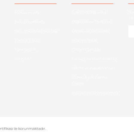
Hakkımızda
Satış Sözleşmesi
Ha
ve 
Kurumsal Satış
Ödeme ve Teslimat
Sıkça Sorulan Sorular
Gizlilik ve Güvenlik
-
Kargo Takibi
İade ve İptal
Yeni Üyelik
Garanti Şartları
İletişim
Hesap Numaralarımız
Etk Muvafakatname
KVKK Aydınlatma
Metni
Havale Bildirim Formu
ertifikası ile korunmaktadır.