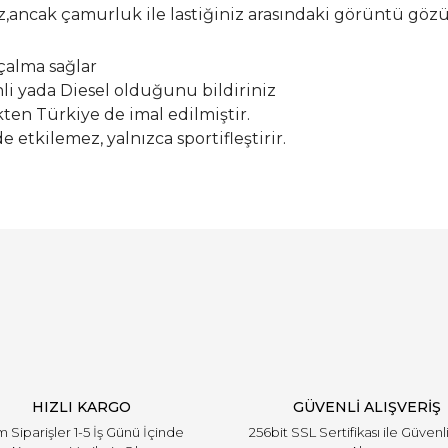
ız,ancak çamurluk ile lastiğiniz arasındaki görüntü gö
lçalma sağlar
nli yada Diesel olduğunu bildiriniz
ten Türkiye de imal edilmiştir.
etkilemez, yalnızca sportifleştirir.
Bu ürüne ilk yorumu siz yapın!
Yorum Yaz
HIZLI KARGO
GÜVENLİ ALIŞVERİŞ
 Siparişler 1-5 İş Günü İçinde
256bit SSL Sertifikası ile Güvenl