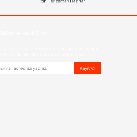
için Her zaman Hazırlar
Bülten'e Kayıt Olun
ber listemize kayıt olarak kampanyalardan,indirim
yeni ürünlerden ilk siz haberdar olabilirsiniz.
Kayıt Ol