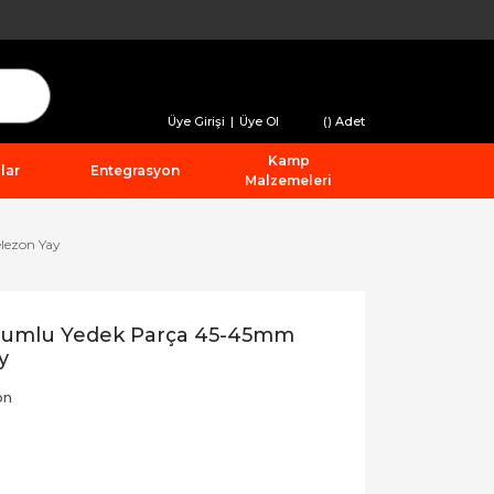
Üye Girişi
|
Üye Ol
(
) Adet
Kamp
lar
Entegrasyon
Malzemeleri
lezon Yay
Uyumlu Yedek Parça 45-45mm
y
on