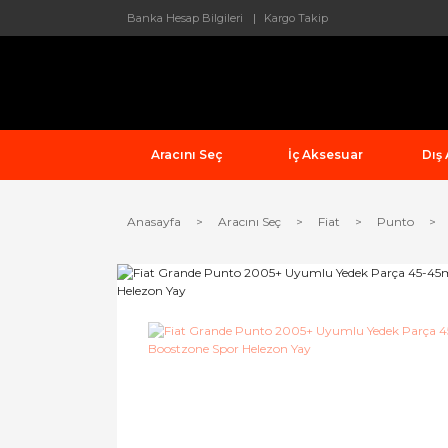
Banka Hesap Bilgileri
Kargo Takip
Aracını Seç
İç Aksesuar
Dış
Anasayfa
Aracını Seç
Fiat
Punto