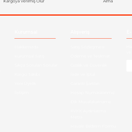
Kargoya Verilmiş Olur
Alma
Kurumsal
Alışveriş
E-
Hakkımızda
Satış Sözleşmesi
Ha
ve 
Kurumsal Satış
Ödeme ve Teslimat
Sıkça Sorulan Sorular
Gizlilik ve Güvenlik
-
Kargo Takibi
İade ve İptal
Yeni Üyelik
Garanti Şartları
İletişim
Hesap Numaralarımız
Etk Muvafakatname
KVKK Aydınlatma
Metni
Havale Bildirim Formu