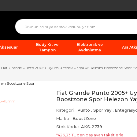
Body Kit ve
Elektronik ve
 Aksesuar
Ara Atkı
Tampon
Aydınlatma
Fiat Grande Punto 2005+ Uyumlu Yedek Parça 45-45mm Boostzone Spor He
Fiat Grande Punto 2005+ 
Boostzone Spor Helezon Ya
Kategori
Punto
,
Spor Yay
,
Entegrasy
Marka
BoostZone
Stok Kodu
AKS-2739
*426,33 TL den başlayan taksitlerle!