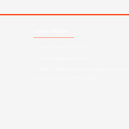
Ulaşım Bilgileri
Telefon :
0850 303 7 300
Mail :
info@aksoytuning.com
Adres :
Merkez Mah. Gaziosmanpaşa Cad. No: 28
30 İç Kapı No: 1 Güngören İstanbul