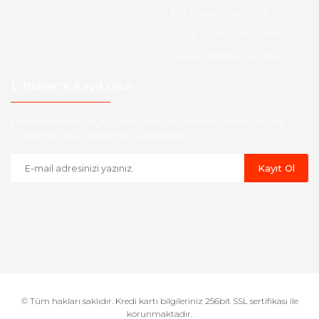
Etk Muvafakatname
KVKK Aydınlatma Metni
Havale Bildirim Formu
E-Bülten'e Kayıt Olun
Haber listemize kayıt olarak kampanyalardan,indirim ve yeni
ürünlerden ilk siz haberdar olabilirsiniz.
Kayıt Ol
© Tüm hakları saklıdır. Kredi kartı bilgileriniz 256bit SSL sertifikası ile
korunmaktadır.