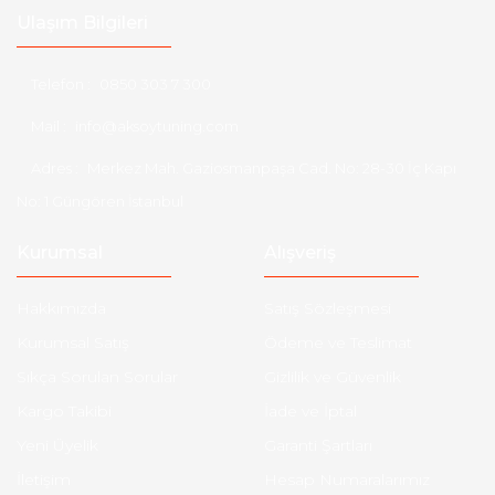
Ulaşım Bilgileri
Telefon :
0850 303 7 300
Mail :
info@aksoytuning.com
Adres :
Merkez Mah. Gaziosmanpaşa Cad. No: 28-30 İç Kapı
No: 1 Güngören İstanbul
Kurumsal
Alışveriş
Hakkımızda
Satış Sözleşmesi
Kurumsal Satış
Ödeme ve Teslimat
Sıkça Sorulan Sorular
Gizlilik ve Güvenlik
Kargo Takibi
İade ve İptal
Yeni Üyelik
Garanti Şartları
İletişim
Hesap Numaralarımız