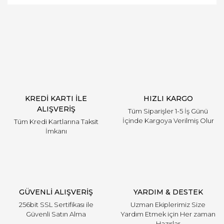
Bu ürüne ilk yorumu siz yapın!
Yorum Yaz
KREDİ KARTI İLE
HIZLI KARGO
ALIŞVERİŞ
Tüm Siparişler 1-5 İş Günü
İçinde Kargoya Verilmiş Olur
Tüm Kredi Kartlarına Taksit
İmkanı
GÜVENLİ ALIŞVERİŞ
YARDIM & DESTEK
256bit SSL Sertifikası ile
Uzman Ekiplerimiz Size
Güvenli Satın Alma
Yardım Etmek için Her zaman
Hazırlar