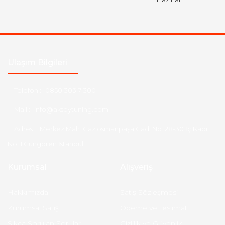
Ulaşım Bilgileri
Telefon :
0850 303 7 300
Mail :
info@aksoytuning.com
Adres :
Merkez Mah. Gaziosmanpaşa Cad. No: 28-30 İç Kapı
No: 1 Güngören İstanbul
Kurumsal
Alışveriş
Hakkımızda
Satış Sözleşmesi
Kurumsal Satış
Ödeme ve Teslimat
Sıkça Sorulan Sorular
Gizlilik ve Güvenlik