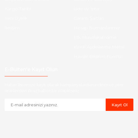
Kargo Takibi
İade ve İptal
Yeni Üyelik
Garanti Şartları
İletişim
Hesap Numaralarımız
Etk Muvafakatname
KVKK Aydınlatma Metni
Havale Bildirim Formu
E-Bülten'e Kayıt Olun
Haber listemize kayıt olarak kampanyalardan,indirim ve yeni
ürünlerden ilk siz haberdar olabilirsiniz.
Kayıt Ol