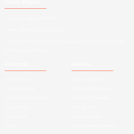
Ulaşım Bilgileri
Telefon :
0850 303 7 300
Mail :
info@aksoytuning.com
Adres :
Merkez Mah. Gaziosmanpaşa Cad. No: 28-30 İç Kapı
No: 1 Güngören İstanbul
Kurumsal
Alışveriş
Hakkımızda
Satış Sözleşmesi
Kurumsal Satış
Ödeme ve Teslimat
Sıkça Sorulan Sorular
Gizlilik ve Güvenlik
Kargo Takibi
İade ve İptal
Yeni Üyelik
Garanti Şartları
İletişim
Hesap Numaralarımız