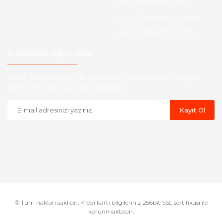
Etk Muvafakatname
KVKK Aydınlatma Metni
Havale Bildirim Formu
E-Bülten'e Kayıt Olun
Haber listemize kayıt olarak kampanyalardan,indirim ve yeni
ürünlerden ilk siz haberdar olabilirsiniz.
Kayıt Ol
© Tüm hakları saklıdır. Kredi kartı bilgileriniz 256bit SSL sertifikası ile
korunmaktadır.