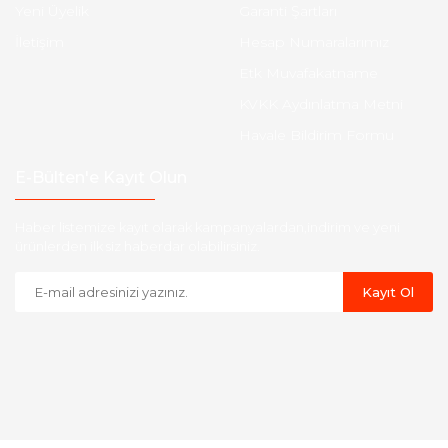
Yeni Üyelik
Garanti Şartları
İletişim
Hesap Numaralarımız
Etk Muvafakatname
KVKK Aydınlatma Metni
Havale Bildirim Formu
E-Bülten'e Kayıt Olun
Haber listemize kayıt olarak kampanyalardan,indirim ve yeni
ürünlerden ilk siz haberdar olabilirsiniz.
Kayıt Ol