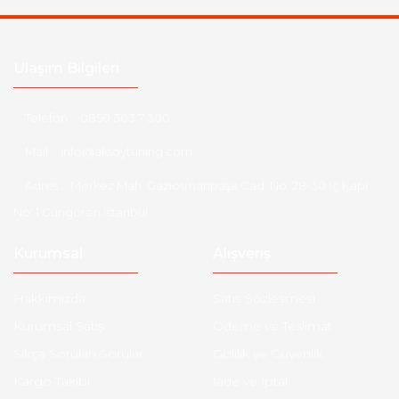
Ulaşım Bilgileri
Telefon :
0850 303 7 300
Mail :
info@aksoytuning.com
Adres :
Merkez Mah. Gaziosmanpaşa Cad. No: 28-30 İç Kapı
No: 1 Güngören İstanbul
Kurumsal
Alışveriş
Hakkımızda
Satış Sözleşmesi
Kurumsal Satış
Ödeme ve Teslimat
Sıkça Sorulan Sorular
Gizlilik ve Güvenlik
Kargo Takibi
İade ve İptal