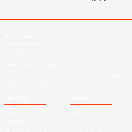
Ulaşım Bilgileri
Telefon :
0850 303 7 300
Mail :
info@aksoytuning.com
Adres :
Merkez Mah. Gaziosmanpaşa Cad. No: 28-30 İç Kapı
No: 1 Güngören İstanbul
Kurumsal
Alışveriş
Hakkımızda
Satış Sözleşmesi
Kurumsal Satış
Ödeme ve Teslimat
Sıkça Sorulan Sorular
Gizlilik ve Güvenlik