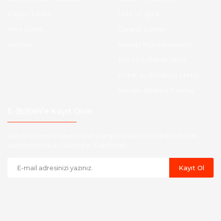
Kargo Takibi
İade ve İptal
Yeni Üyelik
Garanti Şartları
İletişim
Hesap Numaralarımız
Etk Muvafakatname
KVKK Aydınlatma Metni
Havale Bildirim Formu
E-Bülten'e Kayıt Olun
Haber listemize kayıt olarak kampanyalardan,indirim ve yeni
ürünlerden ilk siz haberdar olabilirsiniz.
Kayıt Ol