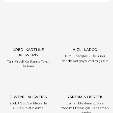
Bu ürüne ilk yorumu siz yapın!
Yorum Yaz
KREDİ KARTI İLE
HIZLI KARGO
ALIŞVERİŞ
Tüm Siparişler 1-5 İş Günü
İçinde Kargoya Verilmiş Olur
Tüm Kredi Kartlarına Taksit
İmkanı
GÜVENLİ ALIŞVERİŞ
YARDIM & DESTEK
256bit SSL Sertifikası ile
Uzman Ekiplerimiz Size
Güvenli Satın Alma
Yardım Etmek için Her zaman
Hazırlar